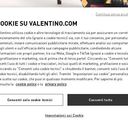
Continua senza acce
COOKIE SU VALENTINO.COM
lentino utilizza cookie e altre tecnologie di tracciamento sia per assicurare un corret
nzionamento del sito (grazie a cookie tecnici) sia, con il tuo consenso, per personali
contenuti, inviare comunicazioni pubblicitarie mirate, effettuare analisi sui comporta
자세히 보기
gli utenti e sull’efficacia delle sue campagne pubblicitarie, condividendo alcune
formazioni con propri partner, tra cui Meta, Google e TikTok (grazie a cookie e tecnol
 profilazione e marketing, sia di prima che di terza parte). Cliccando su "Consenti tut
cetti l’uso di tutti i cookie e tracciatori, inclusi quelli di marketing, profilazione e soci
iccando su "Consenti solo cookie tecnici" o chiudendo il banner, consenti solo l’uso d
okie tecnici, disabilitando tutti gli altri. Tramite “Impostazioni sui cookie” personalizz
신제품
e scelte sui cookie, che puoi in qualsiasi momento modificare. Per saperne di più
nsulta la
cookie policy
e la
privacy policy
.
Consenti solo cookie tecnici
Consenti tutto
Impostazioni sui Cookie