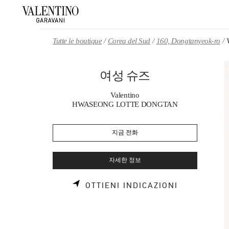
Skip to content
Return to Nav
Tutte le boutique
Corea del Sud
160, Dongtanyeok-ro
여성 슈즈
Valentino
HWASEONG LOTTE DONGTAN
지금 전화
자세한 정보
LINK OPEN
OTTIENI INDICAZIONI