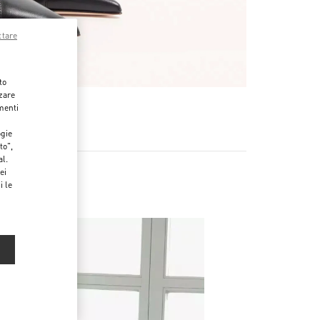
ttare
to
zzare
menti
ogie
to",
al.
ei
i le