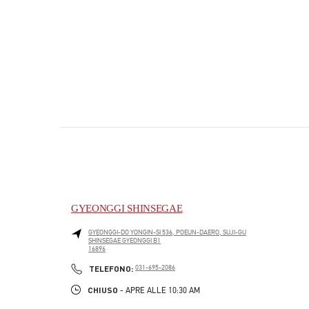
GYEONGGI SHINSEGAE
GYEONGGI-DO
YONGIN-SI
536, POEUN-DAERO, SUJI-GU
SHINSEGAE GYEONGGI B1
16896
PHONE
TELEFONO:
031-695-2086
CHIUSO
- APRE ALLE
10:30 AM