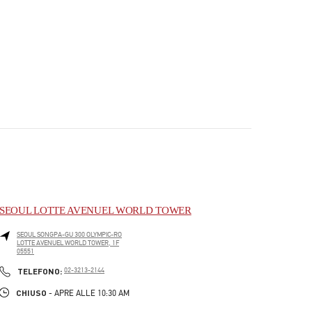
SEOUL LOTTE AVENUEL WORLD TOWER
SEOUL
SONGPA-GU
300 OLYMPIC-RO
LOTTE AVENUEL WORLD TOWER, 1F
05551
PHONE
TELEFONO:
02-3213-2144
CHIUSO
- APRE ALLE
10:30 AM