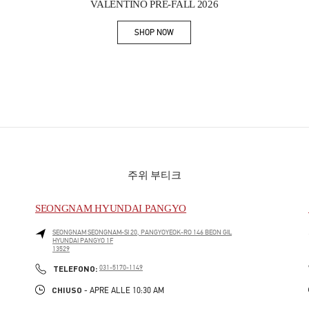
VALENTINO PRE-FALL 2026
SHOP NOW
Link Opens in New Tab
주위 부티크
SEONGNAM HYUNDAI PANGYO
SEONGNAM
SEONGNAM-SI
20, PANGYOYEOK-RO 146 BEON GIL
HYUNDAI PANGYO 1F
13529
PHONE
TELEFONO:
031-5170-1149
CHIUSO
- APRE ALLE
10:30 AM