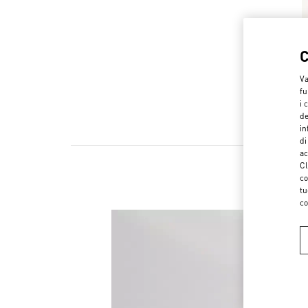
Va
fu
i 
de
in
di
ac
Cl
co
tu
co