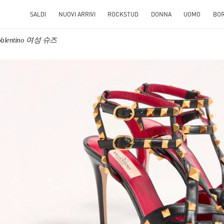
SALDI
NUOVI ARRIVI
ROCKSTUD
DONNA
UOMO
BO
Valentino 여성 슈즈
S IN NEW TAB
Link O