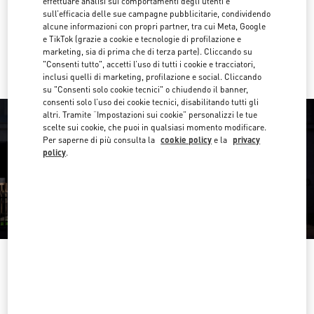
effettuare analisi sui comportamenti degli utenti e
Ottieni indicazioni
Link Opens in New Tab
sull’efficacia delle sue campagne pubblicitarie, condividendo
alcune informazioni con propri partner, tra cui Meta, Google
e TikTok (grazie a cookie e tecnologie di profilazione e
Ride there with Uber
marketing, sia di prima che di terza parte). Cliccando su
"Consenti tutto", accetti l’uso di tutti i cookie e tracciatori,
inclusi quelli di marketing, profilazione e social. Cliccando
su "Consenti solo cookie tecnici" o chiudendo il banner,
consenti solo l’uso dei cookie tecnici, disabilitando tutti gli
altri. Tramite “Impostazioni sui cookie” personalizzi le tue
scelte sui cookie, che puoi in qualsiasi momento modificare.
Per saperne di più consulta la
cookie policy
e la
privacy
policy
.
ORARIO DI APERTURA
Giorno della settimana
Orario d'apertura
Domenica
10:30 AM
-
8:30 PM
Lunedì
10:30 AM
-
8:00 PM