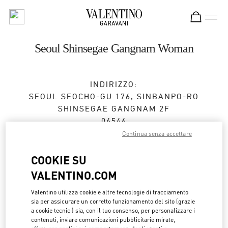
Skip to content
Return to Nav
Seoul Shinsegae Gangnam Woman
INDIRIZZO:
SEOUL
SEOCHO-GU
176, SINBANPO-RO
SHINSEGAE GANGNAM 2F
06546
Continua senza accettare
Chiuso
- Apre alle
10:30 AM
COOKIE SU
VALENTINO.COM
APPUNTAMENTO IN BOUTIQUE
Valentino utilizza cookie e altre tecnologie di tracciamento
sia per assicurare un corretto funzionamento del sito (grazie
02-3479-1799
a cookie tecnici) sia, con il tuo consenso, per personalizzare i
contenuti, inviare comunicazioni pubblicitarie mirate,