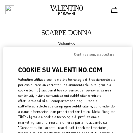
Skip to content
Return to Nav
SCARPE DONNA
Valentino
Seoul Shinsegae Main
Continua senza accettare
CHIAMA ORA
COOKIE SU VALENTINO.COM
Valentino utilizza cookie e altre tecnologie di tracciamento sia
MAGGIORI DETTAGLI
per assicurare un corretto funzionamento del sito (grazie a
cookie tecnici) sia, con il tuo consenso, per personalizzare i
LINK OPENS 
contenuti, inviare comunicazioni pubblicitarie mirate,
OTTIENI INDICAZIONI
effettuare analisi sui comportamenti degli utenti e
sull’efficacia delle sue campagne pubblicitarie, condividendo
alcune informazioni con propri partner, tra cui Meta, Google e
TikTok (grazie a cookie e tecnologie di profilazione e
marketing, sia di prima che di terza parte). Cliccando su
"Consenti tutto", accetti l’uso di tutti i cookie e tracciatori,
inclusi quelli di marketing, profilazione e social. Cliccando su