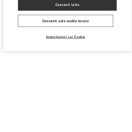
Tutte le boutique
Corea del Sud
63, Sogong-Ro
Consenti tutto
Valentino SCARPE DONNA
Consenti solo cookie tecnici
Impostazioni sui Cookie