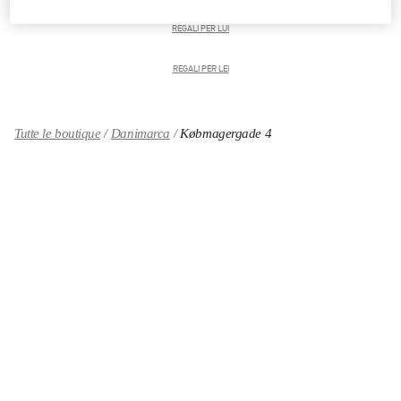
REGALI PER LUI
REGALI PER LEI
Tutte le boutique
Danimarca
Købmagergade 4