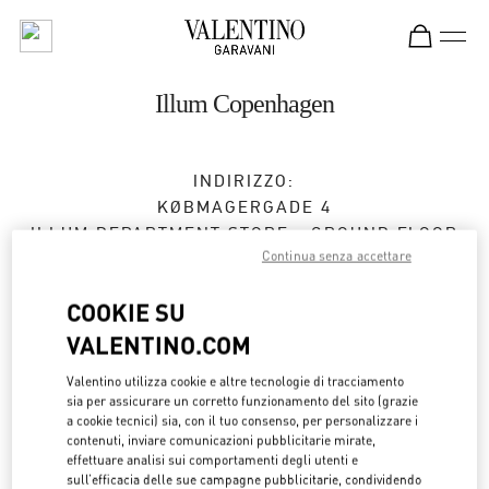
Skip to content
Return to Nav
Illum Copenhagen
INDIRIZZO:
KØBMAGERGADE 4
ILLUM DEPARTMENT STORE - GROUND FLOOR
Continua senza accettare
1100
COPENHAGEN
Aperto ora
- Chiude alle
8:00 PM
COOKIE SU
VALENTINO.COM
Valentino utilizza cookie e altre tecnologie di tracciamento
APPUNTAMENTO IN BOUTIQUE
sia per assicurare un corretto funzionamento del sito (grazie
a cookie tecnici) sia, con il tuo consenso, per personalizzare i
contenuti, inviare comunicazioni pubblicitarie mirate,
30 55 33 35
effettuare analisi sui comportamenti degli utenti e
sull’efficacia delle sue campagne pubblicitarie, condividendo