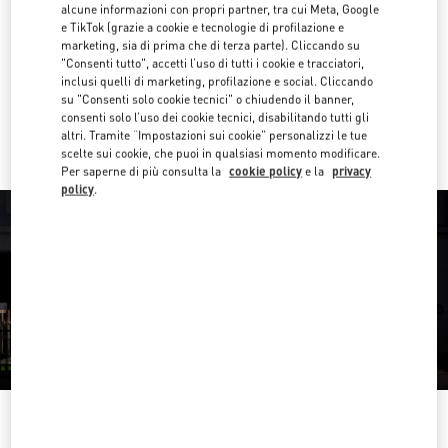
E-MAIL US
alcune informazioni con propri partner, tra cui Meta, Google
e TikTok (grazie a cookie e tecnologie di profilazione e
marketing, sia di prima che di terza parte). Cliccando su
Ottieni indicazioni
Link Opens in New Tab
"Consenti tutto", accetti l’uso di tutti i cookie e tracciatori,
inclusi quelli di marketing, profilazione e social. Cliccando
su "Consenti solo cookie tecnici" o chiudendo il banner,
Ride there with Uber
consenti solo l’uso dei cookie tecnici, disabilitando tutti gli
altri. Tramite “Impostazioni sui cookie” personalizzi le tue
scelte sui cookie, che puoi in qualsiasi momento modificare.
Per saperne di più consulta la
cookie policy
e la
privacy
policy
.
ORARIO DI APERTURA