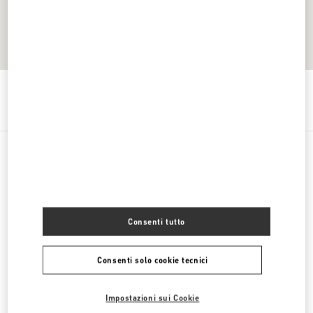
Ottieni indicazioni
Link Opens in New Tab
CATEGORIE DI PRODOTTO
SCARPE DONNA
Consenti tutto
BORSE DONNA
Consenti solo cookie tecnici
SCARPE UOMO
Impostazioni sui Cookie
BORSE UOMO