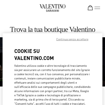
Skip to content
Return to Nav
Trova la tua boutique Valentino
Continua senza accettare
COOKIE SU
VALENTINO.COM
Valentino utilizza cookie e altre tecnologie di tracciamento
sia per assicurare un corretto funzionamento del sito (grazie
a cookie tecnici) sia, con il tuo consenso, per personalizzare i
contenuti, inviare comunicazioni pubblicitarie mirate,
effettuare analisi sui comportamenti degli utenti e
sull’efficacia delle sue campagne pubblicitarie, condividendo
alcune informazioni con propri partner, tra cui Meta, Google
Cerca per paese/regione
e TikTok (grazie a cookie e tecnologie di profilazione e
marketing, sia di prima che di terza parte). Cliccando su
Scopri le nostre boutique effettuando una ricerca per paese/regione o
"Consenti tutto", accetti l’uso di tutti i cookie e tracciatori,