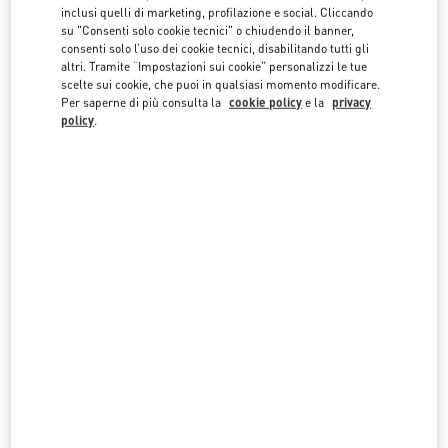
facendo clic sugli elenchi dei paesi.
inclusi quelli di marketing, profilazione e social. Cliccando
su "Consenti solo cookie tecnici" o chiudendo il banner,
Cerca
consenti solo l’uso dei cookie tecnici, disabilitando tutti gli
Città, Stato/Provincia, CAP o Città e Nazione
altri. Tramite “Impostazioni sui cookie” personalizzi le tue
BRASILE
scelte sui cookie, che puoi in qualsiasi momento modificare.
Per saperne di più consulta la
cookie policy
e la
privacy
policy
.
CURITIBA
AV DO BATEL, 1868, BATEL
PATIO BATEL - PISO L1 LOJA 145
CURITIBA
PR
80420-090
LINK OPENS IN NEW TAB
PHONE
TELEFONO:
(41) 3020-3643
APERTO ORA
- CHIUDE ALLE
9:00 PM
RECIFE
AV. REPÚBLICA DO LÍBANO, 251
SHOPPING RIOMAR RECIFE
RECIFE
PE
51110-160
LINK OPENS IN NEW TAB