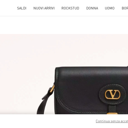
SALDI
NUOVI ARRIVI
ROCKSTUD
DONNA
UOMO
BO
S IN NEW TAB
Link O
Continua senza acce