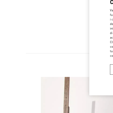
Va
fu
i 
de
in
di
ac
Cl
co
tu
co