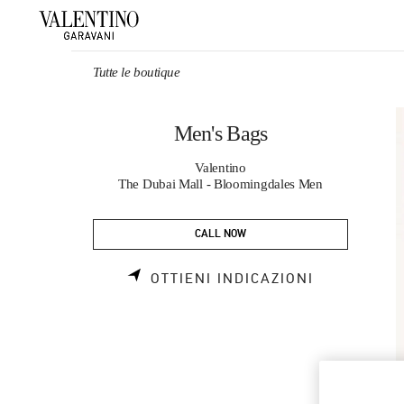
Skip to content
Return to Nav
Tutte le boutique
Men's Bags
Valentino
The Dubai Mall - Bloomingdales Men
CALL NOW
LINK OPEN
OTTIENI INDICAZIONI