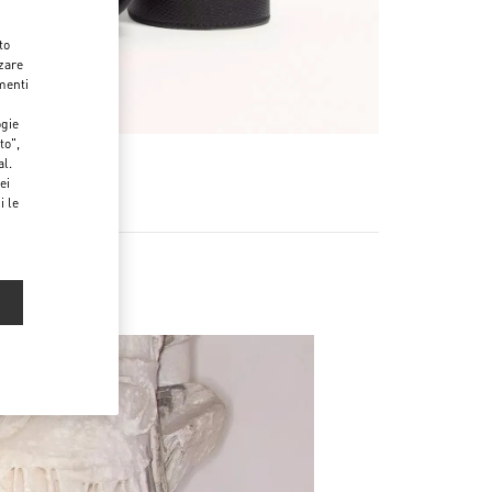
to
zzare
menti
ogie
to",
al.
ei
i le