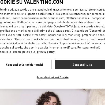
COOKIE SU VALENTINO.COM
lentino utilizza cookie e altre tecnologie di tracciamento sia per assicurare un corret
nzionamento del sito (grazie a cookie tecnici) sia, con il tuo consenso, per personali
contenuti, inviare comunicazioni pubblicitarie mirate, effettuare analisi sui comporta
gli utenti e sull’efficacia delle sue campagne pubblicitarie, condividendo alcune
formazioni con propri partner, tra cui Meta, Google e TikTok (grazie a cookie e tecnol
 profilazione e marketing, sia di prima che di terza parte). Cliccando su "Consenti tut
cetti l’uso di tutti i cookie e tracciatori, inclusi quelli di marketing, profilazione e soci
DISCOVER MORE
iccando su "Consenti solo cookie tecnici" o chiudendo il banner, consenti solo l’uso d
okie tecnici, disabilitando tutti gli altri. Tramite “Impostazioni sui cookie” personalizz
e scelte sui cookie, che puoi in qualsiasi momento modificare. Per saperne di più
nsulta la
cookie policy
e la
privacy policy
.
NUOVI ARRIVI
Consenti solo cookie tecnici
Consenti tutto
Impostazioni sui Cookie