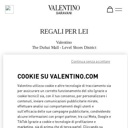
Skip to content
Return to Nav
REGALI PER LEI
Valentino
The Dubai Mall - Level Shoes District
Continua senza accettare
CHIAMA ORA
COOKIE SU VALENTINO.COM
MAGGIORI DETTAGLI
Valentino utilizza cookie e altre tecnologie di tracciamento sia
per assicurare un corretto funzionamento del sito (grazie a
LINK OPENS 
OTTIENI INDICAZIONI
cookie tecnici) sia, con il tuo consenso, per personalizzare i
contenuti, inviare comunicazioni pubblicitarie mirate,
effettuare analisi sui comportamenti degli utenti e
sull’efficacia delle sue campagne pubblicitarie, condividendo
alcune informazioni con propri partner, tra cui Meta, Google e
TikTok (grazie a cookie e tecnologie di profilazione e
marketing, sia di prima che di terza parte). Cliccando su