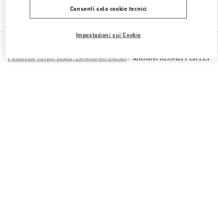
Consenti solo cookie tecnici
Trova altre boutique
Impostazioni sui Cookie
Tutte le boutique
Emirati Arabi Uniti
Financial Centre Road, Downtown Dubai
Valentino REGALI PER LEI