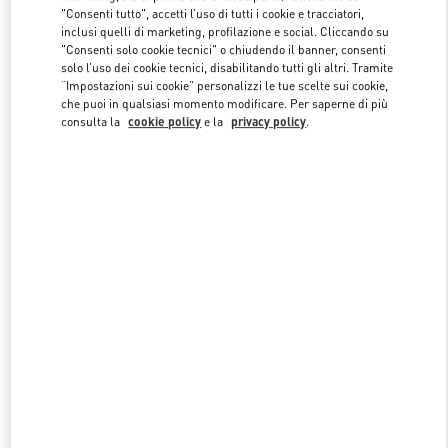
"Consenti tutto", accetti l’uso di tutti i cookie e tracciatori,
inclusi quelli di marketing, profilazione e social. Cliccando su
"Consenti solo cookie tecnici" o chiudendo il banner, consenti
Link Opens in New Tab
solo l’uso dei cookie tecnici, disabilitando tutti gli altri. Tramite
“Impostazioni sui cookie” personalizzi le tue scelte sui cookie,
che puoi in qualsiasi momento modificare. Per saperne di più
consulta la
cookie policy
e la
privacy policy
.
SCOPRI DI PIÙ
NUOVI ARRIVI