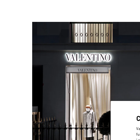
Va
fu
i 