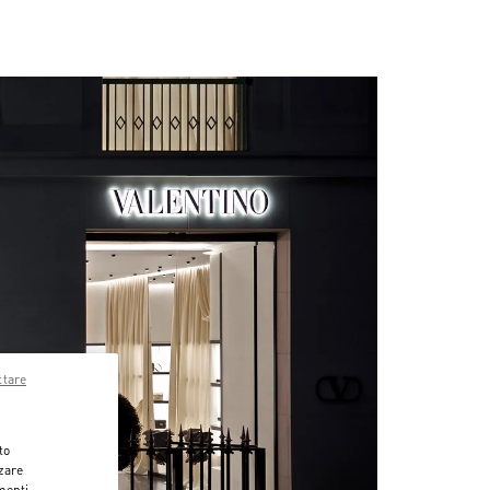
ttare
to
zzare
menti