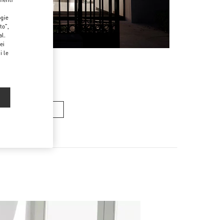
ogie
to",
al.
ei
i le
RSE DONNA