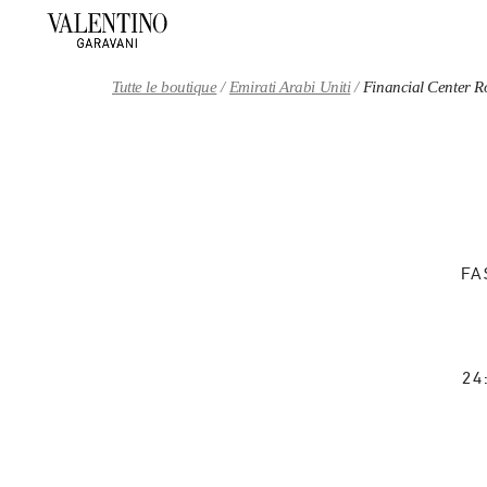
Skip to content
Return to Nav
Tutte le boutique
Emirati Arabi Uniti
Financial Center 
FA
24