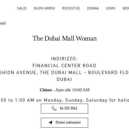
SALDI
NUOVI ARRIVI
ROCKSTUD
DONNA
UOMO
BO
Road
The Dubai Mall Woman
INDIRIZZO:
FINANCIAL CENTER ROAD
SHION AVENUE, THE DUBAI MALL - BOULEVARD FL
DUBAI
Chiuso
- Apre alle
10:00 AM
:00 to 1:00 AM on Monday, Sunday, Saturday for holi
04 325 3042
Ottieni indicazioni
Link Opens in New Tab