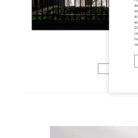
de
in
di
ac
Cl
co
tu
co
COLLEZIONE 