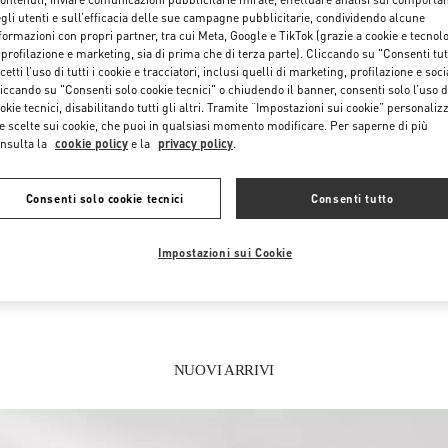
gli utenti e sull’efficacia delle sue campagne pubblicitarie, condividendo alcune
formazioni con propri partner, tra cui Meta, Google e TikTok (grazie a cookie e tecnol
 profilazione e marketing, sia di prima che di terza parte). Cliccando su "Consenti tut
cetti l’uso di tutti i cookie e tracciatori, inclusi quelli di marketing, profilazione e soci
iccando su "Consenti solo cookie tecnici" o chiudendo il banner, consenti solo l’uso d
okie tecnici, disabilitando tutti gli altri. Tramite “Impostazioni sui cookie” personalizz
e scelte sui cookie, che puoi in qualsiasi momento modificare. Per saperne di più
nsulta la
cookie policy
e la
privacy policy
.
IN QUESTA BOUTIQUE PUOI TROVARE
Consenti solo cookie tecnici
Consenti tutto
DONNA
SCARPE DONNA
BO
Impostazioni sui Cookie
NUOVI ARRIVI