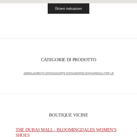
Ottieni indicazioni
Link Opens in New Tab
CATEGORIE DI PRODOTTO
ABBIGLIAMENTO DONNA
SCARPE DONNA
BORSE DONNA
REGALI PER LEI
BOUTIQUE VICINE
THE DUBAI MALL - BLOOMINGDALES WOMEN'S
SHOES