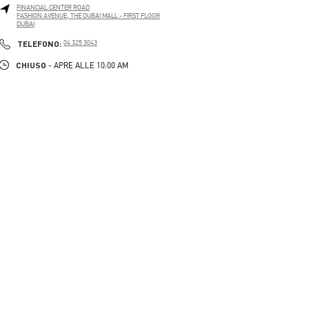
FINANCIAL CENTER ROAD
FASHION AVENUE, THE DUBAI MALL - FIRST FLOOR
DUBAI
LINK OPENS IN NEW TAB
PHONE
TELEFONO:
04 325 3043
CHIUSO
- APRE ALLE
10:00 AM