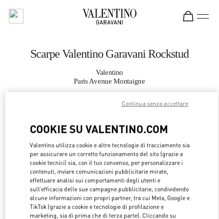
Skip to content
Return to Nav
Scarpe Valentino Garavani Rockstud
Valentino
Paris Avenue Montaigne
Continua senza accettare
CHIAMA ORA
COOKIE SU VALENTINO.COM
MAGGIORI DETTAGLI
Valentino utilizza cookie e altre tecnologie di tracciamento sia
per assicurare un corretto funzionamento del sito (grazie a
LINK OPENS 
OTTIENI INDICAZIONI
cookie tecnici) sia, con il tuo consenso, per personalizzare i
contenuti, inviare comunicazioni pubblicitarie mirate,
effettuare analisi sui comportamenti degli utenti e
sull’efficacia delle sue campagne pubblicitarie, condividendo
alcune informazioni con propri partner, tra cui Meta, Google e
TikTok (grazie a cookie e tecnologie di profilazione e
marketing, sia di prima che di terza parte). Cliccando su