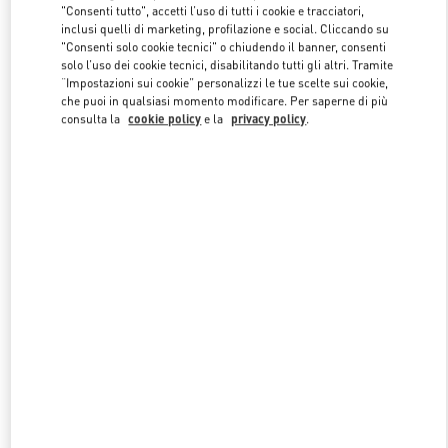
"Consenti tutto", accetti l’uso di tutti i cookie e tracciatori,
inclusi quelli di marketing, profilazione e social. Cliccando su
"Consenti solo cookie tecnici" o chiudendo il banner, consenti
Link Opens in New Tab
solo l’uso dei cookie tecnici, disabilitando tutti gli altri. Tramite
“Impostazioni sui cookie” personalizzi le tue scelte sui cookie,
che puoi in qualsiasi momento modificare. Per saperne di più
consulta la
cookie policy
e la
privacy policy
.
SCOPRI DI PIÙ
NUOVI ARRIVI