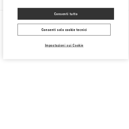
Consenti tutto
Tutte le boutique
Francia
40 Boulevard Haussmann
Valentino SCARPE UOMO
Consenti solo cookie tecnici
Impostazioni sui Cookie