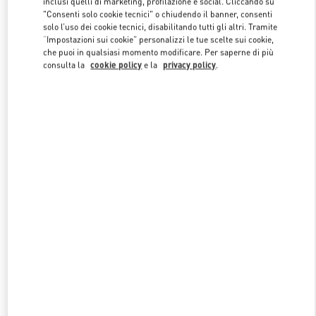
inclusi quelli di marketing, profilazione e social. Cliccando su
"Consenti solo cookie tecnici" o chiudendo il banner, consenti
solo l’uso dei cookie tecnici, disabilitando tutti gli altri. Tramite
“Impostazioni sui cookie” personalizzi le tue scelte sui cookie,
Link Opens in New Tab
che puoi in qualsiasi momento modificare. Per saperne di più
consulta la
cookie policy
e la
privacy policy
.
SCOPRI DI PIÙ
NUOVI ARRIVI