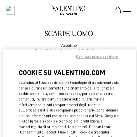
Skip to content
Return to Nav
SCARPE UOMO
Valentino
Paris Galeries Lafayette Men's Shoes
Continua senza accettare
CHIAMA ORA
COOKIE SU VALENTINO.COM
Valentino utilizza cookie e altre tecnologie di tracciamento sia
MAGGIORI DETTAGLI
per assicurare un corretto funzionamento del sito (grazie a
cookie tecnici) sia, con il tuo consenso, per personalizzare i
LINK OPENS 
OTTIENI INDICAZIONI
contenuti, inviare comunicazioni pubblicitarie mirate,
effettuare analisi sui comportamenti degli utenti e
sull’efficacia delle sue campagne pubblicitarie, condividendo
alcune informazioni con propri partner, tra cui Meta, Google e
TikTok (grazie a cookie e tecnologie di profilazione e
marketing, sia di prima che di terza parte). Cliccando su
"Consenti tutto", accetti l’uso di tutti i cookie e tracciatori,