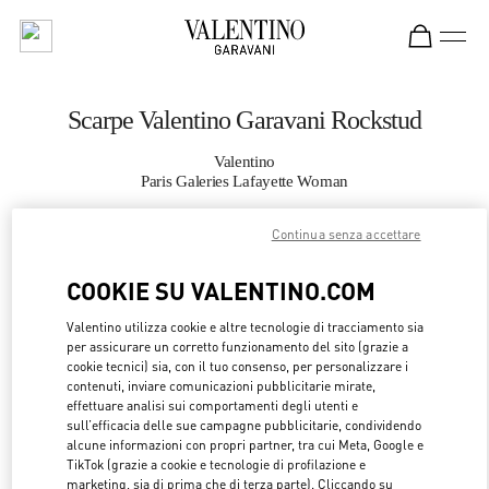
Skip to content
Return to Nav
Scarpe Valentino Garavani Rockstud
Valentino
Paris Galeries Lafayette Woman
Continua senza accettare
CHIAMA ORA
COOKIE SU VALENTINO.COM
MAGGIORI DETTAGLI
Valentino utilizza cookie e altre tecnologie di tracciamento sia
per assicurare un corretto funzionamento del sito (grazie a
LINK OPENS 
OTTIENI INDICAZIONI
cookie tecnici) sia, con il tuo consenso, per personalizzare i
contenuti, inviare comunicazioni pubblicitarie mirate,
effettuare analisi sui comportamenti degli utenti e
sull’efficacia delle sue campagne pubblicitarie, condividendo
alcune informazioni con propri partner, tra cui Meta, Google e
TikTok (grazie a cookie e tecnologie di profilazione e
marketing, sia di prima che di terza parte). Cliccando su