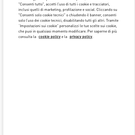
"Consenti tutto", accetti l’uso di tutti i cookie e tracciatori,
inclusi quelli di marketing, profilazione e social. Cliccando su
"Consenti solo cookie tecnici" o chiudendo il banner, consenti
Link Opens in New Tab
solo l’uso dei cookie tecnici, disabilitando tutti gli altri. Tramite
“Impostazioni sui cookie” personalizzi le tue scelte sui cookie,
che puoi in qualsiasi momento modificare. Per saperne di più
consulta la
cookie policy
e la
privacy policy
.
SCOPRI DI PIÙ
NUOVI ARRIVI