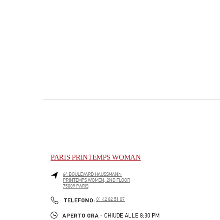
PARIS PRINTEMPS WOMAN
64 BOULEVARD HAUSSMANN
PRINTEMPS WOMEN, 2ND FLOOR
75009
PARIS
PHONE
TELEFONO:
01 42 82 51 07
APERTO ORA
- CHIUDE ALLE
8:30 PM