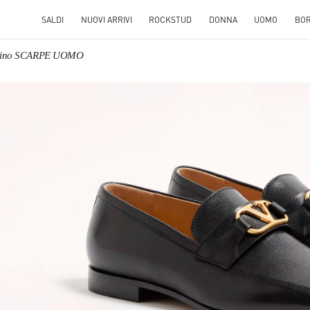
SALDI
NUOVI ARRIVI
ROCKSTUD
DONNA
UOMO
BO
ntino SCARPE UOMO
S IN NEW TAB
Link O