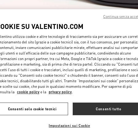
Continua senza acce
COOKIE SU VALENTINO.COM
lentino utilizza cookie e altre tecnologie di tracciamento sia per assicurare un corret
nzionamento del sito (grazie a cookie tecnici) sia, con il tuo consenso, per personali
SCOPRI DI PIÙ
contenuti, inviare comunicazioni pubblicitarie mirate, effettuare analisi sui comporta
gli utenti e sull’efficacia delle sue campagne pubblicitarie, condividendo alcune
formazioni con propri partner, tra cui Meta, Google e TikTok (grazie a cookie e tecnol
 profilazione e marketing, sia di prima che di terza parte). Cliccando su "Consenti tut
cetti l’uso di tutti i cookie e tracciatori, inclusi quelli di marketing, profilazione e soci
iccando su "Consenti solo cookie tecnici" o chiudendo il banner, consenti solo l’uso d
okie tecnici, disabilitando tutti gli altri. Tramite “Impostazioni sui cookie” personalizz
NUOVI ARRIVI
e scelte sui cookie, che puoi in qualsiasi momento modificare. Per saperne di più
nsulta la
cookie policy
e la
privacy policy
.
Consenti solo cookie tecnici
Consenti tutto
Impostazioni sui Cookie