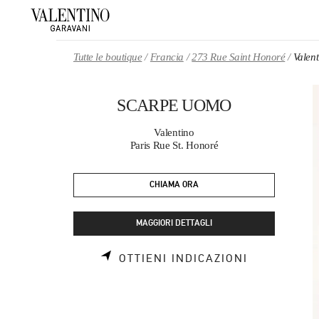
Skip to content
Return to Nav
Tutte le boutique
Francia
273 Rue Saint Honoré
Vale
SCARPE UOMO
Valentino
Paris Rue St. Honoré
CHIAMA ORA
MAGGIORI DETTAGLI
LINK OPEN
OTTIENI INDICAZIONI