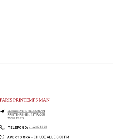
PARIS PRINTEMPS MAN
64 BOULEVARD HAUSSMANN
PRINTEMPS MEN, 1ST FLOOR
75009
PARIS
PHONE
TELEFONO:
01 42 82 52 95
APERTO ORA
- CHIUDE ALLE
8:00 PM