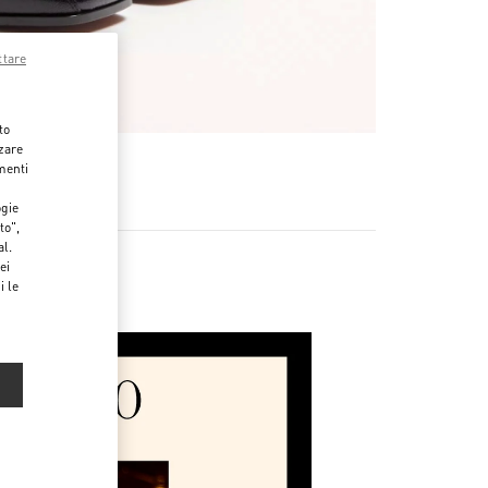
ttare
to
zzare
menti
ogie
to",
al.
ei
i le