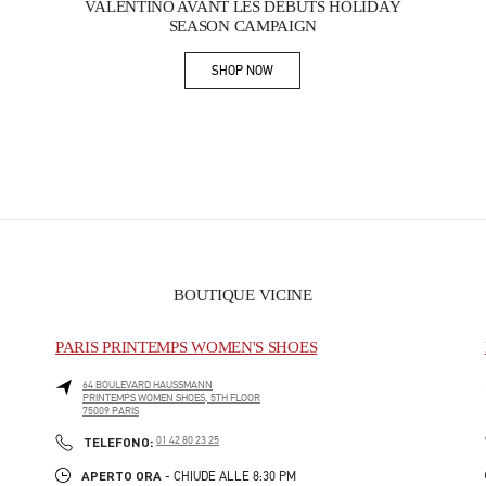
VALENTINO AVANT LES DÉBUTS HOLIDAY
SEASON CAMPAIGN
SHOP NOW
Link Opens in New Tab
BOUTIQUE VICINE
PARIS PRINTEMPS WOMEN'S SHOES
64 BOULEVARD HAUSSMANN
PRINTEMPS WOMEN SHOES, 5TH FLOOR
75009
PARIS
PHONE
TELEFONO:
01 42 80 23 25
APERTO ORA
- CHIUDE ALLE
8:30 PM