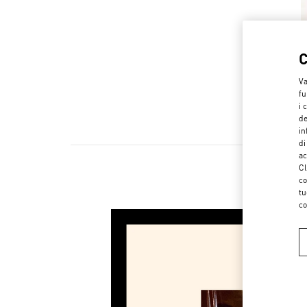
Va
fu
i 
de
in
di
ac
Cl
co
tu
co