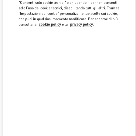
"Consenti solo cookie tecnici" o chiudendo il banner, consenti
solo l’uso dei cookie tecnici, disabilitando tutti gli altri. Tramite
“Impostazioni sui cookie” personalizzi le tue scelte sui cookie,
Link Opens in New Tab
che puoi in qualsiasi momento modificare. Per saperne di più
consulta la
cookie policy
e la
privacy policy
.
SCOPRI DI PIU'
NUOVI ARRIVI