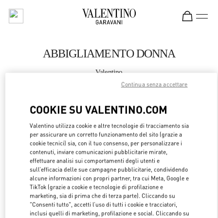
Skip to content
Return to Nav
ABBIGLIAMENTO DONNA
Valentino
St.Tropez
Continua senza accettare
COOKIE SU VALENTINO.COM
CHIAMA ORA
Valentino utilizza cookie e altre tecnologie di tracciamento sia
MAGGIORI DETTAGLI
per assicurare un corretto funzionamento del sito (grazie a
cookie tecnici) sia, con il tuo consenso, per personalizzare i
contenuti, inviare comunicazioni pubblicitarie mirate,
LINK OPENS 
OTTIENI INDICAZIONI
effettuare analisi sui comportamenti degli utenti e
sull’efficacia delle sue campagne pubblicitarie, condividendo
alcune informazioni con propri partner, tra cui Meta, Google e
TikTok (grazie a cookie e tecnologie di profilazione e
marketing, sia di prima che di terza parte). Cliccando su
"Consenti tutto", accetti l’uso di tutti i cookie e tracciatori,
inclusi quelli di marketing, profilazione e social. Cliccando su