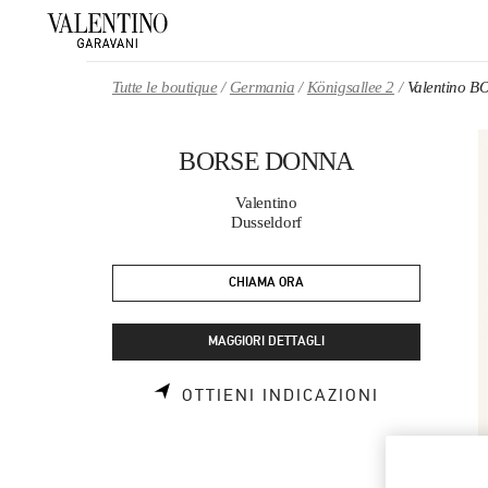
Skip to content
Return to Nav
Tutte le boutique
Germania
Königsallee 2
Valentino 
BORSE DONNA
Valentino
Dusseldorf
CHIAMA ORA
MAGGIORI DETTAGLI
LINK OPEN
OTTIENI INDICAZIONI