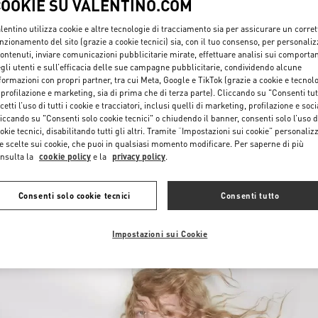
COOKIE SU VALENTINO.COM
lentino utilizza cookie e altre tecnologie di tracciamento sia per assicurare un corret
nzionamento del sito (grazie a cookie tecnici) sia, con il tuo consenso, per personali
contenuti, inviare comunicazioni pubblicitarie mirate, effettuare analisi sui comporta
gli utenti e sull’efficacia delle sue campagne pubblicitarie, condividendo alcune
formazioni con propri partner, tra cui Meta, Google e TikTok (grazie a cookie e tecnol
 profilazione e marketing, sia di prima che di terza parte). Cliccando su "Consenti tut
cetti l’uso di tutti i cookie e tracciatori, inclusi quelli di marketing, profilazione e soci
SCOPRI DI PIÙ
iccando su "Consenti solo cookie tecnici" o chiudendo il banner, consenti solo l’uso d
okie tecnici, disabilitando tutti gli altri. Tramite “Impostazioni sui cookie” personalizz
e scelte sui cookie, che puoi in qualsiasi momento modificare. Per saperne di più
nsulta la
cookie policy
e la
privacy policy
.
NUOVI ARRIVI IN BOUTIQUE
Consenti solo cookie tecnici
Consenti tutto
Impostazioni sui Cookie