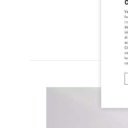
Va
fu
i 
de
in
di
ac
Cl
co
tu
co