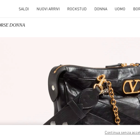
SALDI
NUOVI ARRIVI
ROCKSTUD
DONNA
UOMO
BO
BORSE DONNA
S IN NEW TAB
Link O
Continua senza acce