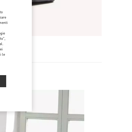
to
zzare
menti
ogie
to",
al.
ei
i le