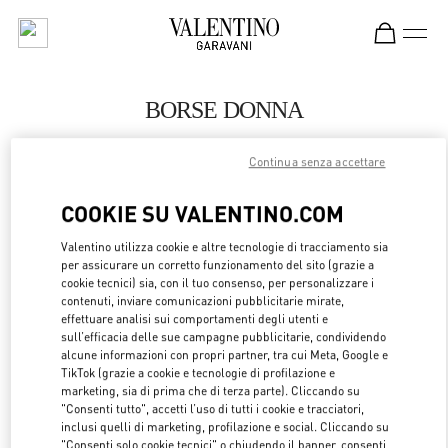
Skip to content
Return to Nav
BORSE DONNA
Valentino
Continua senza accettare
Munich
COOKIE SU VALENTINO.COM
CHIAMA ORA
Valentino utilizza cookie e altre tecnologie di tracciamento sia
per assicurare un corretto funzionamento del sito (grazie a
MAGGIORI DETTAGLI
cookie tecnici) sia, con il tuo consenso, per personalizzare i
contenuti, inviare comunicazioni pubblicitarie mirate,
effettuare analisi sui comportamenti degli utenti e
LINK OPENS 
OTTIENI INDICAZIONI
sull’efficacia delle sue campagne pubblicitarie, condividendo
alcune informazioni con propri partner, tra cui Meta, Google e
TikTok (grazie a cookie e tecnologie di profilazione e
marketing, sia di prima che di terza parte). Cliccando su
"Consenti tutto", accetti l’uso di tutti i cookie e tracciatori,
inclusi quelli di marketing, profilazione e social. Cliccando su
"Consenti solo cookie tecnici" o chiudendo il banner, consenti