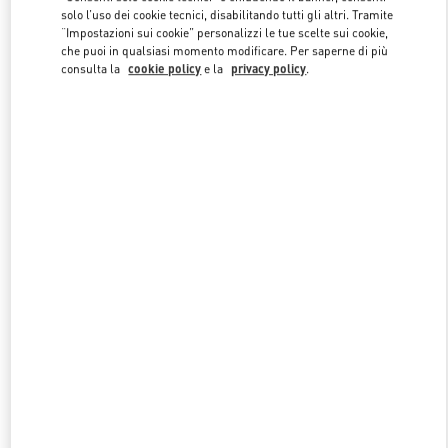
solo l’uso dei cookie tecnici, disabilitando tutti gli altri. Tramite
“Impostazioni sui cookie” personalizzi le tue scelte sui cookie,
che puoi in qualsiasi momento modificare. Per saperne di più
Link Opens in New Tab
consulta la
cookie policy
e la
privacy policy
.
SCOPRI DI PIÙ
NUOVI ARRIVI IN BOUTIQUE