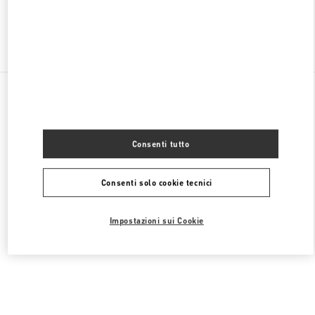
Trova altre boutique
Tutte le boutique
Germania
Maximilianstrasse 30
Valentino BORSE DONNA
Consenti tutto
Consenti solo cookie tecnici
Impostazioni sui Cookie