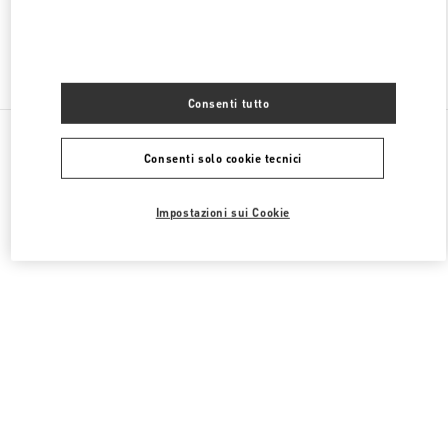
Trova altre boutique
Consenti tutto
Tutte le boutique
Germania
Neuhauserstraße 18
Consenti solo cookie tecnici
Valentino REGALI PER LEI
Impostazioni sui Cookie