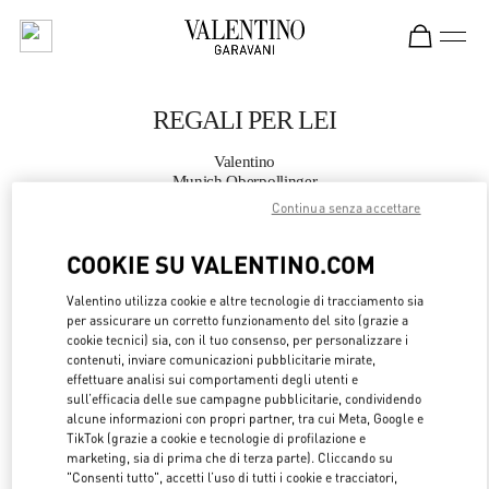
Skip to content
Return to Nav
REGALI PER LEI
Valentino
Munich Oberpollinger
Continua senza accettare
CHIAMA ORA
COOKIE SU VALENTINO.COM
Valentino utilizza cookie e altre tecnologie di tracciamento sia
MAGGIORI DETTAGLI
per assicurare un corretto funzionamento del sito (grazie a
cookie tecnici) sia, con il tuo consenso, per personalizzare i
LINK OPENS 
OTTIENI INDICAZIONI
contenuti, inviare comunicazioni pubblicitarie mirate,
effettuare analisi sui comportamenti degli utenti e
sull’efficacia delle sue campagne pubblicitarie, condividendo
alcune informazioni con propri partner, tra cui Meta, Google e
TikTok (grazie a cookie e tecnologie di profilazione e
marketing, sia di prima che di terza parte). Cliccando su
"Consenti tutto", accetti l’uso di tutti i cookie e tracciatori,