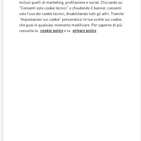
inclusi quelli di marketing, profilazione e social. Cliccando su
"Consenti solo cookie tecnici" o chiudendo il banner, consenti
solo l’uso dei cookie tecnici, disabilitando tutti gli altri. Tramite
Link Opens in New Tab
“Impostazioni sui cookie” personalizzi le tue scelte sui cookie,
che puoi in qualsiasi momento modificare. Per saperne di più
consulta la
cookie policy
e la
privacy policy
.
SCOPRI DI PIÙ
NUOVI ARRIVI IN BOUTIQUE