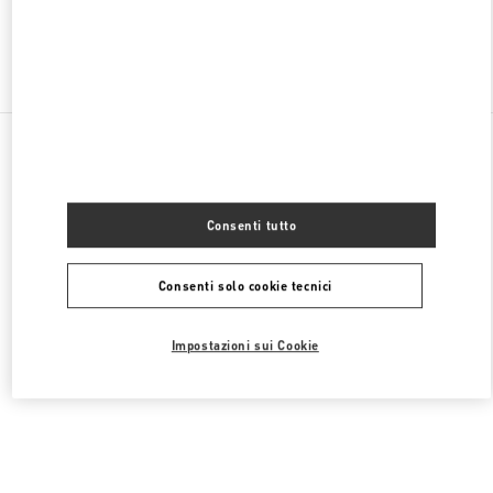
Trova altre boutique
Tutte le boutique
Germania
Neuhauserstraße 18
Valentino SCARPE DONNA
Consenti tutto
Consenti solo cookie tecnici
Impostazioni sui Cookie