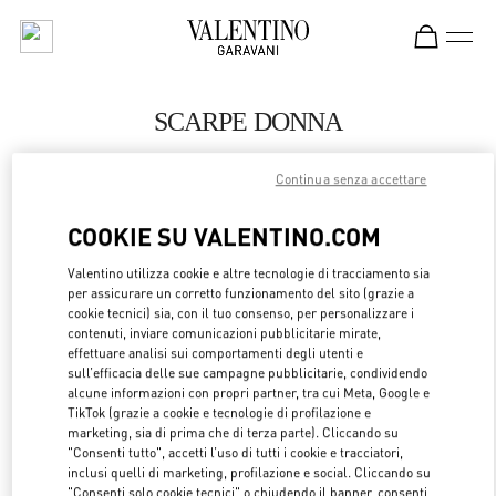
Skip to content
Return to Nav
SCARPE DONNA
Valentino
Continua senza accettare
Munich Oberpollinger
COOKIE SU VALENTINO.COM
CHIAMA ORA
Valentino utilizza cookie e altre tecnologie di tracciamento sia
per assicurare un corretto funzionamento del sito (grazie a
MAGGIORI DETTAGLI
cookie tecnici) sia, con il tuo consenso, per personalizzare i
contenuti, inviare comunicazioni pubblicitarie mirate,
effettuare analisi sui comportamenti degli utenti e
LINK OPENS 
OTTIENI INDICAZIONI
sull’efficacia delle sue campagne pubblicitarie, condividendo
alcune informazioni con propri partner, tra cui Meta, Google e
TikTok (grazie a cookie e tecnologie di profilazione e
marketing, sia di prima che di terza parte). Cliccando su
"Consenti tutto", accetti l’uso di tutti i cookie e tracciatori,
inclusi quelli di marketing, profilazione e social. Cliccando su
"Consenti solo cookie tecnici" o chiudendo il banner, consenti