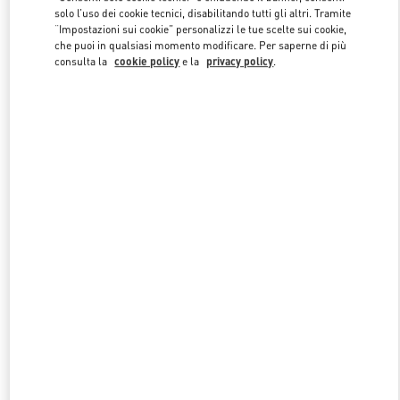
solo l’uso dei cookie tecnici, disabilitando tutti gli altri. Tramite
“Impostazioni sui cookie” personalizzi le tue scelte sui cookie,
che puoi in qualsiasi momento modificare. Per saperne di più
Link Opens in New Tab
consulta la
cookie policy
e la
privacy policy
.
SCOPRI DI PIÙ
NUOVI ARRIVI IN BOUTIQUE