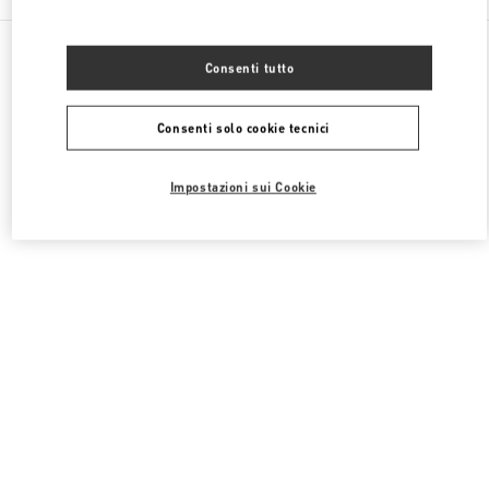
Tutte le boutique
Giappone
Consenti tutto
Shijo-Dori, Takakura-Nishiiri-Tachiurinishimachi 79
Valentino SCARPE DONNA
Consenti solo cookie tecnici
Impostazioni sui Cookie