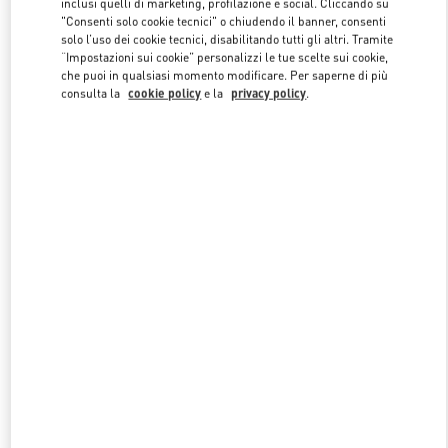
inclusi quelli di marketing, profilazione e social. Cliccando su
"Consenti solo cookie tecnici" o chiudendo il banner, consenti
solo l’uso dei cookie tecnici, disabilitando tutti gli altri. Tramite
“Impostazioni sui cookie” personalizzi le tue scelte sui cookie,
Link Opens in New Tab
che puoi in qualsiasi momento modificare. Per saperne di più
consulta la
cookie policy
e la
privacy policy
.
SCOPRI DI PIÙ
NUOVI ARRIVI