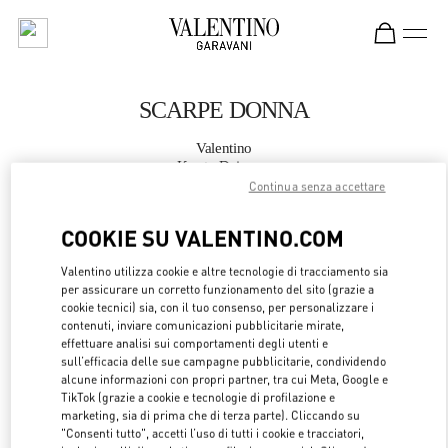
Skip to content
Return to Nav
SCARPE DONNA
Valentino
Kyoto Daimaru
Continua senza accettare
CHIAMA ORA
COOKIE SU VALENTINO.COM
Valentino utilizza cookie e altre tecnologie di tracciamento sia
MAGGIORI DETTAGLI
per assicurare un corretto funzionamento del sito (grazie a
cookie tecnici) sia, con il tuo consenso, per personalizzare i
LINK OPENS 
OTTIENI INDICAZIONI
contenuti, inviare comunicazioni pubblicitarie mirate,
effettuare analisi sui comportamenti degli utenti e
sull’efficacia delle sue campagne pubblicitarie, condividendo
alcune informazioni con propri partner, tra cui Meta, Google e
TikTok (grazie a cookie e tecnologie di profilazione e
marketing, sia di prima che di terza parte). Cliccando su
"Consenti tutto", accetti l’uso di tutti i cookie e tracciatori,