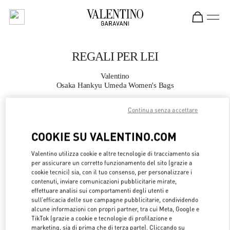
Skip to content
Return to Nav
REGALI PER LEI
Valentino
Osaka Hankyu Umeda Women's Bags
Continua senza accettare
CHIAMA ORA
COOKIE SU VALENTINO.COM
MAGGIORI DETTAGLI
Valentino utilizza cookie e altre tecnologie di tracciamento sia
per assicurare un corretto funzionamento del sito (grazie a
LINK OPENS 
OTTIENI INDICAZIONI
cookie tecnici) sia, con il tuo consenso, per personalizzare i
contenuti, inviare comunicazioni pubblicitarie mirate,
effettuare analisi sui comportamenti degli utenti e
sull’efficacia delle sue campagne pubblicitarie, condividendo
alcune informazioni con propri partner, tra cui Meta, Google e
TikTok (grazie a cookie e tecnologie di profilazione e
marketing, sia di prima che di terza parte). Cliccando su