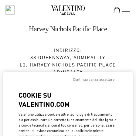
Skip to content
Return to Nav
Harvey Nichols Pacific Place
INDIRIZZO:
88 QUEENSWAY, ADMIRALITY
L2, HARVEY NICHOLS PACIFIC PLACE
ADMIRALTY
HONG KONG ISLAND
Continua senza accettare
HONG KONG SAR CHINA
COOKIE SU
Aperto ora
- Chiude alle
9:00 PM
VALENTINO.COM
3968 2668
Valentino utilizza cookie e altre tecnologie di tracciamento
sia per assicurare un corretto funzionamento del sito (grazie
a cookie tecnici) sia, con il tuo consenso, per personalizzare i
Ottieni indicazioni
Link Opens in New Tab
contenuti, inviare comunicazioni pubblicitarie mirate,