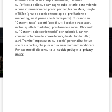
effettuare analisi sui comportamenti degli utenti e
sull’efficacia delle sue campagne pubblicitarie, condividendo
Ride there with Uber
alcune informazioni con propri partner, tra cui Meta, Google
e TikTok (grazie a cookie e tecnologie di profilazione e
marketing, sia di prima che di terza parte). Cliccando su
"Consenti tutto", accetti l’uso di tutti i cookie e tracciatori,
inclusi quelli di marketing, profilazione e social. Cliccando
su "Consenti solo cookie tecnici" o chiudendo il banner,
consenti solo l’uso dei cookie tecnici, disabilitando tutti gli
altri. Tramite “Impostazioni sui cookie” personalizzi le tue
scelte sui cookie, che puoi in qualsiasi momento modificare.
Per saperne di più consulta la
cookie policy
e la
privacy
policy
.
ORARIO DI APERTURA
Giorno della settimana
Orario d'apertura
Domenica
10:30 AM
-
8:00 PM
Lunedì
10:30 AM
-
8:00 PM
Martedì
10:30 AM
-
8:00 PM
Mercoledì
10:30 AM
-
8:00 PM