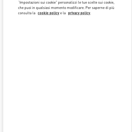
Link Opens in New Tab
“Impostazioni sui cookie” personalizzi le tue scelte sui cookie,
che puoi in qualsiasi momento modificare. Per saperne di più
consulta la
cookie policy
e la
privacy policy
.
SCOPRI DI PIÙ
NUOVI ARRIVI