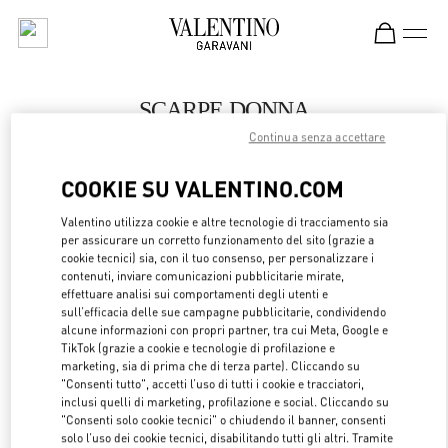
Skip to content
Return to Nav
SCARPE DONNA
Continua senza accettare
Valentino
Hong Kong Landmark Woman
COOKIE SU VALENTINO.COM
CHIAMA ORA
Valentino utilizza cookie e altre tecnologie di tracciamento sia
per assicurare un corretto funzionamento del sito (grazie a
cookie tecnici) sia, con il tuo consenso, per personalizzare i
LINK OPENS 
OTTIENI INDICAZIONI
contenuti, inviare comunicazioni pubblicitarie mirate,
effettuare analisi sui comportamenti degli utenti e
sull’efficacia delle sue campagne pubblicitarie, condividendo
alcune informazioni con propri partner, tra cui Meta, Google e
TikTok (grazie a cookie e tecnologie di profilazione e
marketing, sia di prima che di terza parte). Cliccando su
"Consenti tutto", accetti l’uso di tutti i cookie e tracciatori,
inclusi quelli di marketing, profilazione e social. Cliccando su
"Consenti solo cookie tecnici" o chiudendo il banner, consenti
solo l’uso dei cookie tecnici, disabilitando tutti gli altri. Tramite