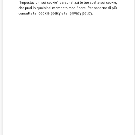
Link Opens in New Tab
“Impostazioni sui cookie” personalizzi le tue scelte sui cookie,
che puoi in qualsiasi momento modificare. Per saperne di più
consulta la
cookie policy
e la
privacy policy
.
SCOPRI DI PIÙ
NUOVI ARRIVI