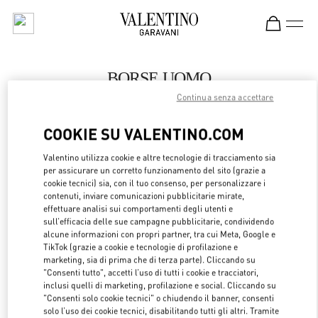
Skip to content
Return to Nav
BORSE UOMO
Continua senza accettare
Valentino
London Harrods Man
COOKIE SU VALENTINO.COM
CHIAMA ORA
Valentino utilizza cookie e altre tecnologie di tracciamento sia
per assicurare un corretto funzionamento del sito (grazie a
cookie tecnici) sia, con il tuo consenso, per personalizzare i
LINK OPENS 
OTTIENI INDICAZIONI
contenuti, inviare comunicazioni pubblicitarie mirate,
effettuare analisi sui comportamenti degli utenti e
sull’efficacia delle sue campagne pubblicitarie, condividendo
alcune informazioni con propri partner, tra cui Meta, Google e
TikTok (grazie a cookie e tecnologie di profilazione e
marketing, sia di prima che di terza parte). Cliccando su
"Consenti tutto", accetti l’uso di tutti i cookie e tracciatori,
inclusi quelli di marketing, profilazione e social. Cliccando su
"Consenti solo cookie tecnici" o chiudendo il banner, consenti
solo l’uso dei cookie tecnici, disabilitando tutti gli altri. Tramite