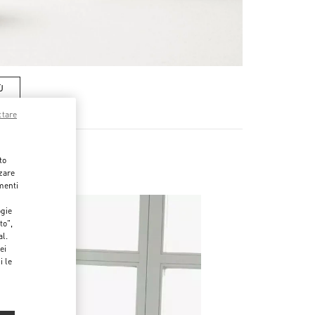
Ù
ttare
to
zzare
menti
ogie
to",
al.
ei
i le