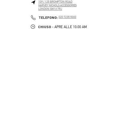
109 / 125 BROMPTON ROAD
HARVEY NICHOLS ACCESSORIES
LONDON
SW1X 7RJ
PHONE
TELEFONO:
020 7235 5000
CHIUSO
- APRE ALLE
10:00 AM