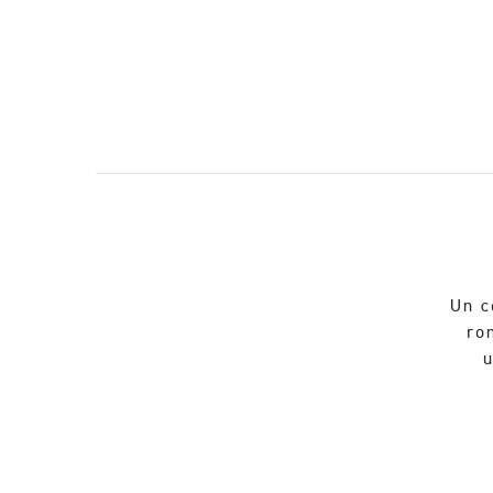
Un c
ro
u