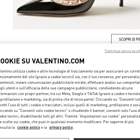
SCOPRI DI PI
Continua senza acce
COOKIE SU VALENTINO.COM
lentino utilizza cookie e altre tecnologie di tracciamento sia per assicurare un corret
NUOVI ARRIVI
nzionamento del sito (grazie a cookie tecnici) sia, con il tuo consenso, per personali
contenuti, inviare comunicazioni pubblicitarie mirate, effettuare analisi sui comporta
gli utenti e sull’efficacia delle sue campagne pubblicitarie, condividendo alcune
formazioni con propri partner, tra cui Meta, Google e TikTok (grazie a cookie e tecnol
 profilazione e marketing, sia di prima che di terza parte). Cliccando su "Consenti tut
cetti l’uso di tutti i cookie e tracciatori, inclusi quelli di marketing, profilazione e soci
iccando su "Consenti solo cookie tecnici" o chiudendo il banner, consenti solo l’uso d
okie tecnici, disabilitando tutti gli altri. Tramite “Impostazioni sui cookie” personalizz
e scelte sui cookie, che puoi in qualsiasi momento modificare. Per saperne di più
nsulta la
cookie policy
e la
privacy policy
.