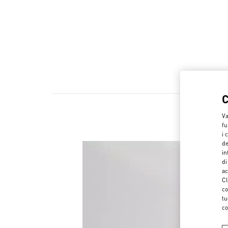
Va
fu
i 
de
in
di
ac
Cl
co
tu
co