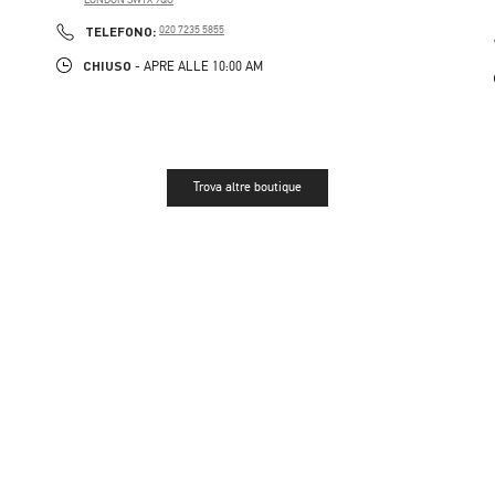
PHONE
TELEFONO:
020 7235 5855
CHIUSO
- APRE ALLE
10:00 AM
Trova altre boutique