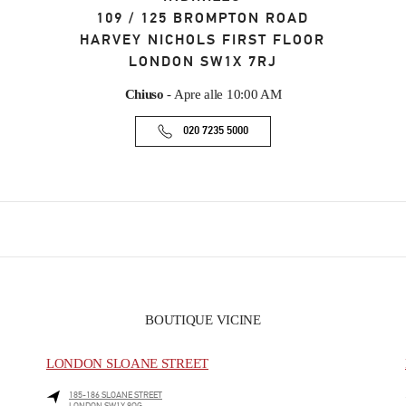
109 / 125 BROMPTON ROAD
HARVEY NICHOLS FIRST FLOOR
LONDON
SW1X 7RJ
Chiuso
- Apre alle
10:00 AM
020 7235 5000
BOUTIQUE VICINE
LONDON SLOANE STREET
185-186 SLOANE STREET
LONDON
SW1X 9QG