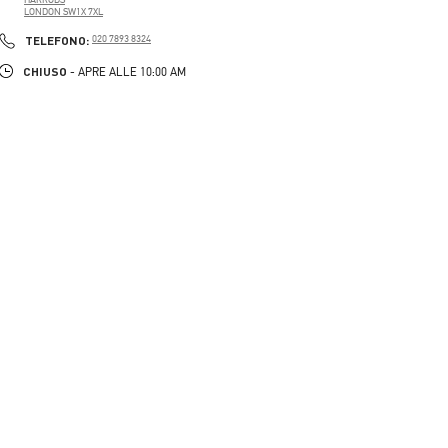
LONDON
SW1X 7XL
PHONE
TELEFONO:
020 7893 8324
CHIUSO
- APRE ALLE
10:00 AM