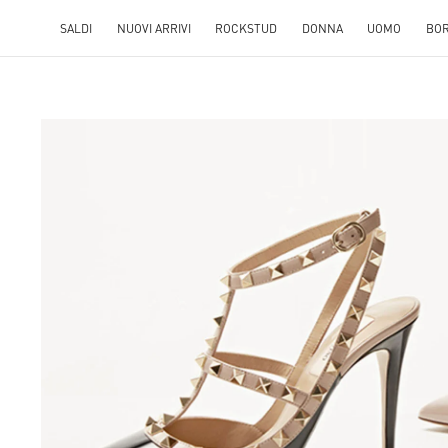
SALDI
NUOVI ARRIVI
ROCKSTUD
DONNA
UOMO
BO
ENS IN NEW TAB
Lin