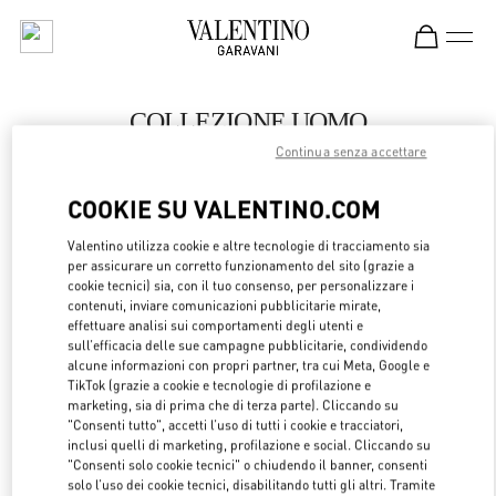
Skip to content
Return to Nav
COLLEZIONE UOMO
Continua senza accettare
Valentino
London Heathrow Airport T4
COOKIE SU VALENTINO.COM
CHIAMA ORA
Valentino utilizza cookie e altre tecnologie di tracciamento sia
per assicurare un corretto funzionamento del sito (grazie a
cookie tecnici) sia, con il tuo consenso, per personalizzare i
LINK OPENS 
OTTIENI INDICAZIONI
contenuti, inviare comunicazioni pubblicitarie mirate,
effettuare analisi sui comportamenti degli utenti e
sull’efficacia delle sue campagne pubblicitarie, condividendo
alcune informazioni con propri partner, tra cui Meta, Google e
TikTok (grazie a cookie e tecnologie di profilazione e
marketing, sia di prima che di terza parte). Cliccando su
"Consenti tutto", accetti l’uso di tutti i cookie e tracciatori,
inclusi quelli di marketing, profilazione e social. Cliccando su
"Consenti solo cookie tecnici" o chiudendo il banner, consenti
solo l’uso dei cookie tecnici, disabilitando tutti gli altri. Tramite