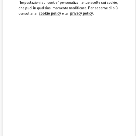
Link Opens in New Tab
“Impostazioni sui cookie” personalizzi le tue scelte sui cookie,
che puoi in qualsiasi momento modificare. Per saperne di più
consulta la
cookie policy
e la
privacy policy
.
SCOPRI DI PIU'
NUOVI ARRIVI