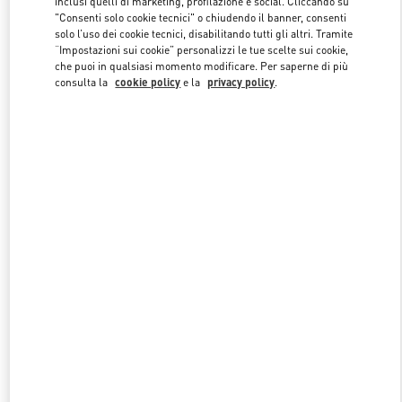
inclusi quelli di marketing, profilazione e social. Cliccando su
"Consenti solo cookie tecnici" o chiudendo il banner, consenti
solo l’uso dei cookie tecnici, disabilitando tutti gli altri. Tramite
“Impostazioni sui cookie” personalizzi le tue scelte sui cookie,
Link Opens in New Tab
che puoi in qualsiasi momento modificare. Per saperne di più
consulta la
cookie policy
e la
privacy policy
.
SCOPRI DI PIU'
NUOVI ARRIVI