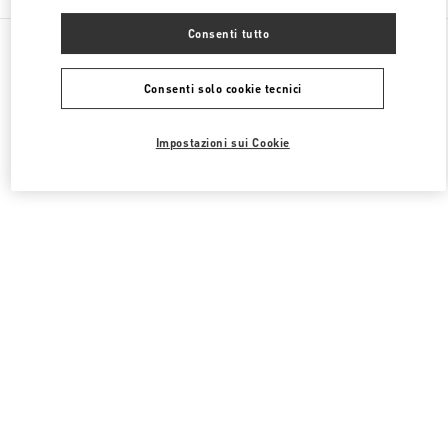
Consenti tutto
Tutte le boutique
Regno Unito
39 Old Bond Street
Valentino ABBIGLIAMENTO DONNA
Consenti solo cookie tecnici
Impostazioni sui Cookie