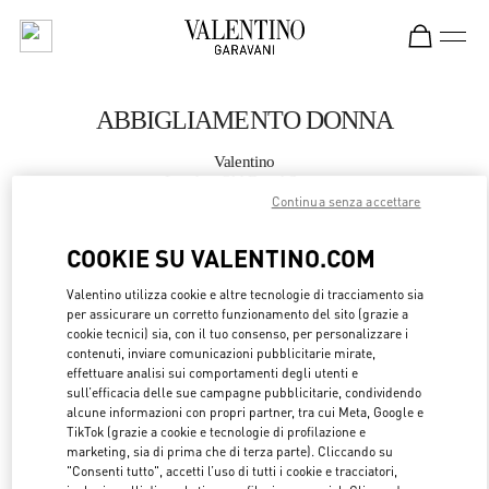
Skip to content
Return to Nav
ABBIGLIAMENTO DONNA
Valentino
London Old Bond Street
Continua senza accettare
CHIAMA ORA
COOKIE SU VALENTINO.COM
Valentino utilizza cookie e altre tecnologie di tracciamento sia
MAGGIORI DETTAGLI
per assicurare un corretto funzionamento del sito (grazie a
cookie tecnici) sia, con il tuo consenso, per personalizzare i
LINK OPENS 
OTTIENI INDICAZIONI
contenuti, inviare comunicazioni pubblicitarie mirate,
effettuare analisi sui comportamenti degli utenti e
sull’efficacia delle sue campagne pubblicitarie, condividendo
alcune informazioni con propri partner, tra cui Meta, Google e
TikTok (grazie a cookie e tecnologie di profilazione e
marketing, sia di prima che di terza parte). Cliccando su
"Consenti tutto", accetti l’uso di tutti i cookie e tracciatori,