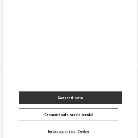
INDIRIZZO
3500 PEACHTREE ROAD NE SUITE 1097
PHIPPS PLAZA
ATLANTA
,
GA
30326
Aperto ora
- Chiude alle
7:00 PM
(404) 846-6565
Tutte le boutique
Stati Uniti
3500 Peachtree Road NE SUITE 1097
Valentino REGALI PER LUI
Consenti tutto
Consenti solo cookie tecnici
Impostazioni sui Cookie