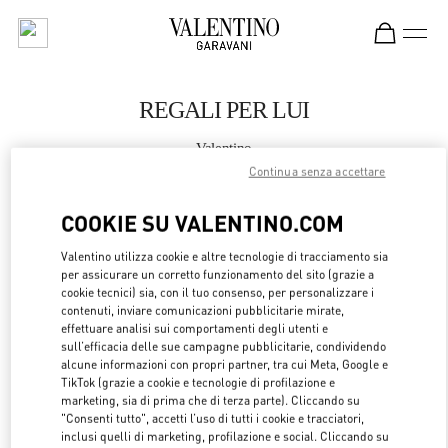
Skip to content
Return to Nav
REGALI PER LUI
Valentino
Atlanta
Continua senza accettare
COOKIE SU VALENTINO.COM
CHIAMA ORA
Valentino utilizza cookie e altre tecnologie di tracciamento sia
per assicurare un corretto funzionamento del sito (grazie a
MAGGIORI DETTAGLI
cookie tecnici) sia, con il tuo consenso, per personalizzare i
contenuti, inviare comunicazioni pubblicitarie mirate,
LINK OPENS 
OTTIENI INDICAZIONI
effettuare analisi sui comportamenti degli utenti e
sull’efficacia delle sue campagne pubblicitarie, condividendo
alcune informazioni con propri partner, tra cui Meta, Google e
TikTok (grazie a cookie e tecnologie di profilazione e
marketing, sia di prima che di terza parte). Cliccando su
"Consenti tutto", accetti l’uso di tutti i cookie e tracciatori,
inclusi quelli di marketing, profilazione e social. Cliccando su