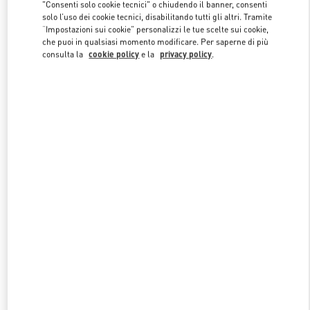
"Consenti solo cookie tecnici" o chiudendo il banner, consenti
solo l’uso dei cookie tecnici, disabilitando tutti gli altri. Tramite
“Impostazioni sui cookie” personalizzi le tue scelte sui cookie,
Link Opens in New Tab
che puoi in qualsiasi momento modificare. Per saperne di più
consulta la
cookie policy
e la
privacy policy
.
SCOPRI DI PIÙ
NUOVI ARRIVI