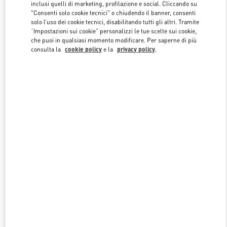
inclusi quelli di marketing, profilazione e social. Cliccando su
"Consenti solo cookie tecnici" o chiudendo il banner, consenti
solo l’uso dei cookie tecnici, disabilitando tutti gli altri. Tramite
Link Opens in New Tab
“Impostazioni sui cookie” personalizzi le tue scelte sui cookie,
che puoi in qualsiasi momento modificare. Per saperne di più
consulta la
cookie policy
e la
privacy policy
.
SCOPRI DI PIÙ
NUOVI ARRIVI