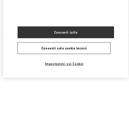
Trova altre boutique
Consenti tutto
Tutte le boutique
Stati Uniti
105 Grant Avenue
Consenti solo cookie tecnici
Valentino REGALI PER LEI
Impostazioni sui Cookie