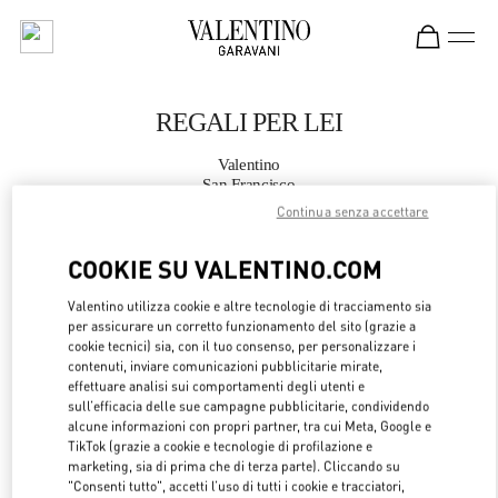
Skip to content
Return to Nav
REGALI PER LEI
Valentino
San Francisco
Continua senza accettare
CHIAMA ORA
COOKIE SU VALENTINO.COM
Valentino utilizza cookie e altre tecnologie di tracciamento sia
MAGGIORI DETTAGLI
per assicurare un corretto funzionamento del sito (grazie a
cookie tecnici) sia, con il tuo consenso, per personalizzare i
LINK OPENS 
OTTIENI INDICAZIONI
contenuti, inviare comunicazioni pubblicitarie mirate,
effettuare analisi sui comportamenti degli utenti e
sull’efficacia delle sue campagne pubblicitarie, condividendo
alcune informazioni con propri partner, tra cui Meta, Google e
TikTok (grazie a cookie e tecnologie di profilazione e
marketing, sia di prima che di terza parte). Cliccando su
"Consenti tutto", accetti l’uso di tutti i cookie e tracciatori,