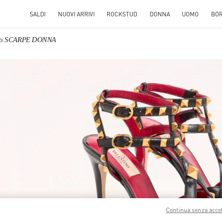
SALDI
NUOVI ARRIVI
ROCKSTUD
DONNA
UOMO
BO
ino SCARPE DONNA
S IN NEW TAB
Link O
Continua senza acce