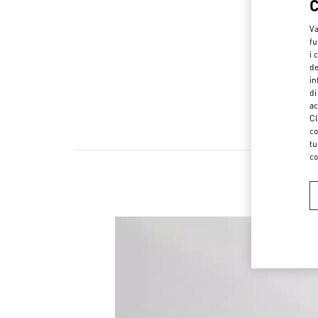
Va
fu
i 
de
in
di
ac
Cl
co
tu
co