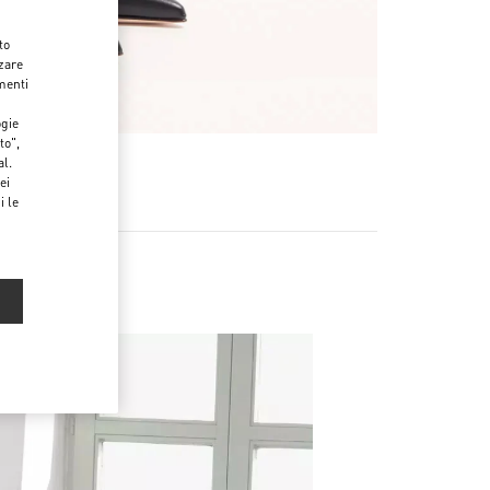
to
zzare
menti
ogie
to",
al.
ei
i le