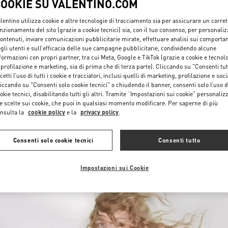
COOKIE SU VALENTINO.COM
lentino utilizza cookie e altre tecnologie di tracciamento sia per assicurare un corret
nzionamento del sito (grazie a cookie tecnici) sia, con il tuo consenso, per personali
contenuti, inviare comunicazioni pubblicitarie mirate, effettuare analisi sui comporta
gli utenti e sull’efficacia delle sue campagne pubblicitarie, condividendo alcune
formazioni con propri partner, tra cui Meta, Google e TikTok (grazie a cookie e tecnol
 profilazione e marketing, sia di prima che di terza parte). Cliccando su "Consenti tut
cetti l’uso di tutti i cookie e tracciatori, inclusi quelli di marketing, profilazione e soci
SCOPRI DI PIÙ
iccando su "Consenti solo cookie tecnici" o chiudendo il banner, consenti solo l’uso d
okie tecnici, disabilitando tutti gli altri. Tramite “Impostazioni sui cookie” personalizz
e scelte sui cookie, che puoi in qualsiasi momento modificare. Per saperne di più
nsulta la
cookie policy
e la
privacy policy
.
NUOVI ARRIVI
Consenti solo cookie tecnici
Consenti tutto
Impostazioni sui Cookie