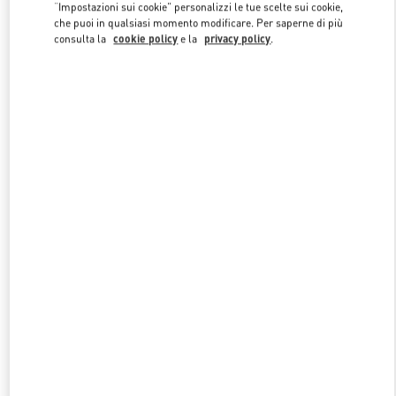
Link Opens in New Tab
“Impostazioni sui cookie” personalizzi le tue scelte sui cookie,
che puoi in qualsiasi momento modificare. Per saperne di più
consulta la
cookie policy
e la
privacy policy
.
SCOPRI DI PIÙ
NUOVI ARRIVI