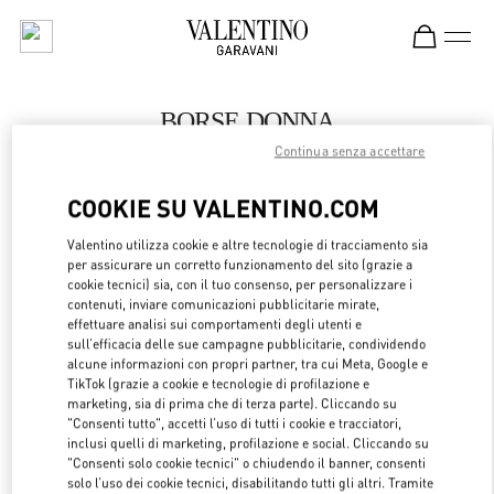
Skip to content
Return to Nav
BORSE DONNA
Continua senza accettare
Valentino
Royal Hawaiian Center Honolulu
COOKIE SU VALENTINO.COM
CHIAMA ORA
Valentino utilizza cookie e altre tecnologie di tracciamento sia
per assicurare un corretto funzionamento del sito (grazie a
cookie tecnici) sia, con il tuo consenso, per personalizzare i
LINK OPENS 
OTTIENI INDICAZIONI
contenuti, inviare comunicazioni pubblicitarie mirate,
effettuare analisi sui comportamenti degli utenti e
sull’efficacia delle sue campagne pubblicitarie, condividendo
alcune informazioni con propri partner, tra cui Meta, Google e
TikTok (grazie a cookie e tecnologie di profilazione e
marketing, sia di prima che di terza parte). Cliccando su
"Consenti tutto", accetti l’uso di tutti i cookie e tracciatori,
inclusi quelli di marketing, profilazione e social. Cliccando su
"Consenti solo cookie tecnici" o chiudendo il banner, consenti
solo l’uso dei cookie tecnici, disabilitando tutti gli altri. Tramite