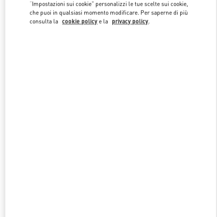
Link Opens in New Tab
“Impostazioni sui cookie” personalizzi le tue scelte sui cookie,
che puoi in qualsiasi momento modificare. Per saperne di più
consulta la
cookie policy
e la
privacy policy
.
SCOPRI DI PIÙ
NUOVI ARRIVI