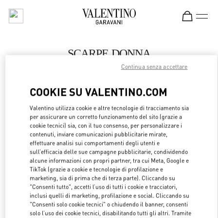
Skip to content
Return to Nav
SCARPE DONNA
Continua senza accettare
Valentino
Royal Hawaiian Center Honolulu
COOKIE SU VALENTINO.COM
CHIAMA ORA
Valentino utilizza cookie e altre tecnologie di tracciamento sia
per assicurare un corretto funzionamento del sito (grazie a
cookie tecnici) sia, con il tuo consenso, per personalizzare i
LINK OPENS 
OTTIENI INDICAZIONI
contenuti, inviare comunicazioni pubblicitarie mirate,
effettuare analisi sui comportamenti degli utenti e
sull’efficacia delle sue campagne pubblicitarie, condividendo
alcune informazioni con propri partner, tra cui Meta, Google e
TikTok (grazie a cookie e tecnologie di profilazione e
marketing, sia di prima che di terza parte). Cliccando su
"Consenti tutto", accetti l’uso di tutti i cookie e tracciatori,
inclusi quelli di marketing, profilazione e social. Cliccando su
"Consenti solo cookie tecnici" o chiudendo il banner, consenti
solo l’uso dei cookie tecnici, disabilitando tutti gli altri. Tramite