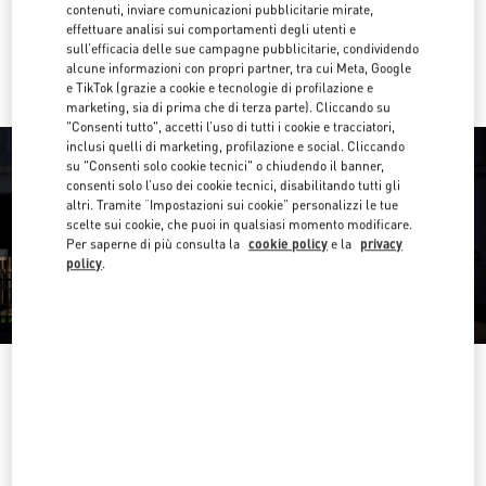
contenuti, inviare comunicazioni pubblicitarie mirate,
effettuare analisi sui comportamenti degli utenti e
Ride there with Uber
sull’efficacia delle sue campagne pubblicitarie, condividendo
alcune informazioni con propri partner, tra cui Meta, Google
e TikTok (grazie a cookie e tecnologie di profilazione e
marketing, sia di prima che di terza parte). Cliccando su
"Consenti tutto", accetti l’uso di tutti i cookie e tracciatori,
inclusi quelli di marketing, profilazione e social. Cliccando
su "Consenti solo cookie tecnici" o chiudendo il banner,
consenti solo l’uso dei cookie tecnici, disabilitando tutti gli
altri. Tramite “Impostazioni sui cookie” personalizzi le tue
scelte sui cookie, che puoi in qualsiasi momento modificare.
Per saperne di più consulta la
cookie policy
e la
privacy
policy
.
ORARIO DI APERTURA
Giorno della settimana
Orario d'apertura
Domenica
12:00 PM
-
6:00 PM
Lunedì
11:00 AM
-
7:00 PM
Martedì
11:00 AM
-
7:00 PM