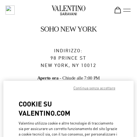
Skip to content
Return to Nav
SOHO NEW YORK
INDIRIZZO:
98 PRINCE ST
NEW YORK
,
NY
10012
Aperto ora
- Chiude alle
7:00 PM
Continua senza accettare
APPUNTAMENTO IN BOUTIQUE
COOKIE SU
VALENTINO.COM
(332) 910-5295
Valentino utilizza cookie e altre tecnologie di tracciamento
sia per assicurare un corretto funzionamento del sito (grazie
Ottieni indicazioni
Link Opens in New Tab
a cookie tecnici) sia, con il tuo consenso, per personalizzare i