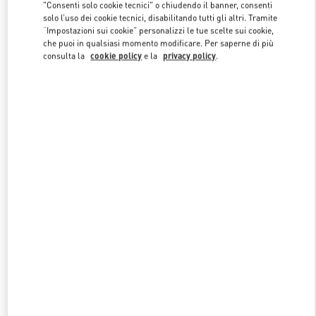
"Consenti solo cookie tecnici" o chiudendo il banner, consenti
solo l’uso dei cookie tecnici, disabilitando tutti gli altri. Tramite
“Impostazioni sui cookie” personalizzi le tue scelte sui cookie,
Link Opens in New Tab
che puoi in qualsiasi momento modificare. Per saperne di più
consulta la
cookie policy
e la
privacy policy
.
SCOPRI DI PIÙ
NUOVI ARRIVI