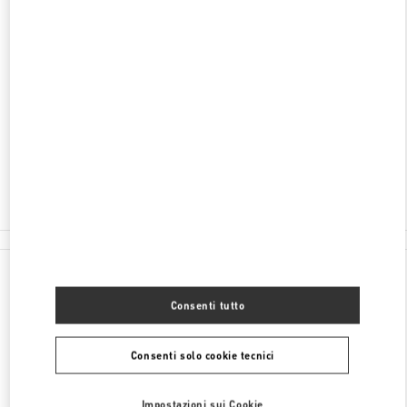
SCOPRI DI PIÙ
INDIRIZZO
34340 MEYDAN KATI
ZORLU CENTER
34340
ISTANBUL
Chiuso
- Apre alle
10:00 AM
(0212) 306 33 92
Tutte le boutique
Turchia
34340 Meydan Katı
Valentino REGALI PER LEI
Consenti tutto
Consenti solo cookie tecnici
Impostazioni sui Cookie