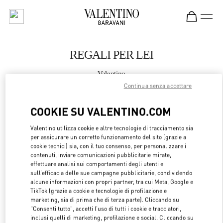
Skip to content
Return to Nav
REGALI PER LEI
Valentino
Istanbul
Continua senza accettare
COOKIE SU VALENTINO.COM
CHIAMA ORA
Valentino utilizza cookie e altre tecnologie di tracciamento sia
per assicurare un corretto funzionamento del sito (grazie a
MAGGIORI DETTAGLI
cookie tecnici) sia, con il tuo consenso, per personalizzare i
contenuti, inviare comunicazioni pubblicitarie mirate,
LINK OPENS 
OTTIENI INDICAZIONI
effettuare analisi sui comportamenti degli utenti e
sull’efficacia delle sue campagne pubblicitarie, condividendo
alcune informazioni con propri partner, tra cui Meta, Google e
TikTok (grazie a cookie e tecnologie di profilazione e
marketing, sia di prima che di terza parte). Cliccando su
"Consenti tutto", accetti l’uso di tutti i cookie e tracciatori,
inclusi quelli di marketing, profilazione e social. Cliccando su