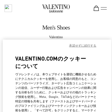
Skip to content
Return to Nav
Men's Shoes
Valentino
Madison Avenue New York
承諾せずに続行する
CALL NOW
VALENTINO.COMのクッキー
について
MORE DETAILS
ヴァレンティノは、本ウェブサイトを適切に機能させるため
にテクニカルクッキーを使用し、お客様の同意のもと、コン
LINK OPENS IN NEW 
行き方
テンツのパーソナライズ、ターゲット広告コミュニケーショ
ンの送信、ユーザー行動および広告キャンペーンの効果に関
する分析を行うために、クッキーおよびその他のトラッキン
グ技術を使用し、Meta、Google、TikTokなどのパートナーと
特定の情報を共有します（ファーストおよびサードパーティ
のプロファイリングおよびマーケティングクッキーおよび技
術を使用）。「すべて許可」をクリックすると、マーケティ