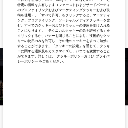
特定の情報を共有します（ファーストおよびサードパーティ
行き方
のプロファイリングおよびマーケティングクッキーおよび技
Link Opens in New Tab
術を使用）。「すべて許可」をクリックすると、マーケティ
ング、プロファイリング、ソーシャルメディアクッキーを含
Ride there with Uber
む、すべてのクッキーおよびトラッカーの使用を受け入れる
ことになります。「テクニカルクッキーのみを許可する」を
クリックするか、バナーを閉じることにより、技術的なクッ
キーの使用のみを許可し、その他のクッキーをすべて無効に
することができます。「クッキーの設定」を通じて、クッキ
ーに関する選択肢をカスタマイズし、いつでも変更すること
ができます。詳しくは、
クッキーポリシー
および
プライバ
シーポリシー
をご覧ください。
営業時間