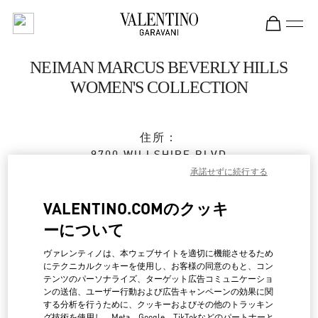
Skip to content
Return to Nav
NEIMAN MARCUS BEVERLY HILLS
WOMEN'S COLLECTION
住所：
9700 WILLSHIRE BLVD
NEIMAN MARCUS
承諾せずに続行する
BEVERLY HILLS
,
CA
90212
VALENTINO.COMのクッキ
営業中
- 閉店時間
7:00 PM
ーについて
ヴァレンティノは、本ウェブサイトを適切に機能させるため
にテクニカルクッキーを使用し、お客様の同意のもと、コン
BOOK AN APPOINTMENT
テンツのパーソナライズ、ターゲット広告コミュニケーショ
ンの送信、ユーザー行動および広告キャンペーンの効果に関
する分析を行うために、クッキーおよびその他のトラッキン
(310) 734-7857
グ技術を使用し、Meta、Google、TikTokなどのパートナーと