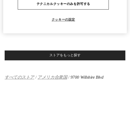
テクニカルクッキーのみを許可する
9570 WILSHIRE BLVD
SAKS FIFTH AVENUE - 3RD FLOOR
BEVERLY HILLS
,
CA
90212
LINK OPENS IN NEW TAB
クッキーの設定
PHONE
電話:
(424) 453-1159
営業中
- 閉店時間
7:00 PM
ストアをもっと探す
すべてのストア
アメリカ合衆国
9700 Willshire Blvd