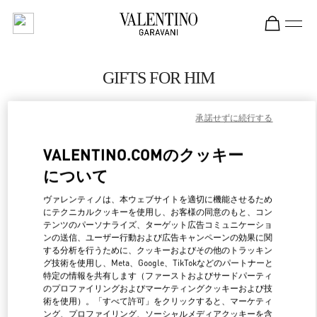
Skip to content
Return to Nav
GIFTS FOR HIM
Valentino
Mall of the Emirates - Harvey Nichols Men
承諾せずに続行する
VALENTINO.COMのクッキー
CALL NOW
について
LINK OPENS IN NEW 
行き方
ヴァレンティノは、本ウェブサイトを適切に機能させるため
にテクニカルクッキーを使用し、お客様の同意のもと、コン
テンツのパーソナライズ、ターゲット広告コミュニケーショ
ンの送信、ユーザー行動および広告キャンペーンの効果に関
する分析を行うために、クッキーおよびその他のトラッキン
グ技術を使用し、Meta、Google、TikTokなどのパートナーと
特定の情報を共有します（ファーストおよびサードパーティ
のプロファイリングおよびマーケティングクッキーおよび技
術を使用）。「すべて許可」をクリックすると、マーケティ
ング、プロファイリング、ソーシャルメディアクッキーを含