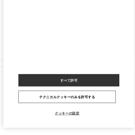
MALL OF THE EMIRATES SHEIKH ZAYED ROAD
HARVEY NICHOLS - FIRST FLOOR - MALL OF
THE EMIRATES
DUBAI
営業中
- 閉店時間
11:00 PM
04 409 8888
すべてのストア
すべて許可
テクニカルクッキーのみを許可する
クッキーの設定