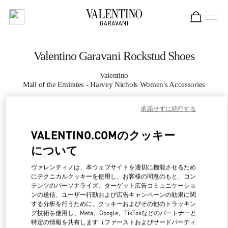
Skip to content
Return to Nav
Valentino Garavani Rockstud Shoes
Valentino
Mall of the Emirates - Harvey Nichols Women's Accessories
承諾せずに続行する
CALL NOW
VALENTINO.COMのクッキー
MORE DETAILS
について
LINK OPENS IN NEW 
行き方
ヴァレンティノは、本ウェブサイトを適切に機能させるため
にテクニカルクッキーを使用し、お客様の同意のもと、コン
テンツのパーソナライズ、ターゲット広告コミュニケーショ
ンの送信、ユーザー行動および広告キャンペーンの効果に関
する分析を行うために、クッキーおよびその他のトラッキン
グ技術を使用し、Meta、Google、TikTokなどのパートナーと
特定の情報を共有します（ファーストおよびサードパーティ