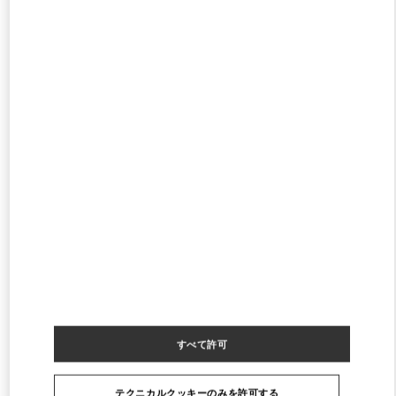
PHONE
電話:
04 347 1890
閉店
- 開店時間
10:00 AM
ATLANTIS THE ROYAL DUBAI
ATLANTIS THE ROYAL
CRESCENT RD - PALM JUMEIRAH
DUBAI
PHONE
電話:
04 585 4825
閉店
- 開店時間
11:00 AM
THE DUBAI MALL - LEVEL SHOES DISTRICT
FINANCIAL CENTRE ROAD, DOWNTOWN DUBAI
LEVEL SHOE DISTRICT - GROUND FLOOR - DUBAI MALL
DUBAI
PHONE
電話:
04 501 6635
すべて許可
閉店
- 開店時間
10:00 AM
テクニカルクッキーのみを許可する