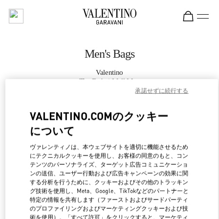
Skip to content
Return to Nav
Men's Bags
Valentino
The Dubai Mall Man
承諾せずに続行する
CALL NOW
VALENTINO.COMのクッキー
について
MORE DETAILS
ヴァレンティノは、本ウェブサイトを適切に機能させるため
にテクニカルクッキーを使用し、お客様の同意のもと、コン
LINK OPENS IN NEW 
行き方
テンツのパーソナライズ、ターゲット広告コミュニケーショ
ンの送信、ユーザー行動および広告キャンペーンの効果に関
する分析を行うために、クッキーおよびその他のトラッキン
グ技術を使用し、Meta、Google、TikTokなどのパートナーと
特定の情報を共有します（ファーストおよびサードパーティ
のプロファイリングおよびマーケティングクッキーおよび技
術を使用）。「すべて許可」をクリックすると、マーケティ