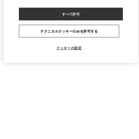
すべて許可
すべてのストア
アラブ首長国連邦
Financial Center Road
Valentino Men's Bags
テクニカルクッキーのみを許可する
クッキーの設定