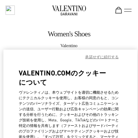
Skip to content
Return to Nav
Women's Shoes
Valentino
London Sloane Street
承諾せずに続行する
CALL NOW
VALENTINO.COMのクッキー
について
MORE DETAILS
ヴァレンティノは、本ウェブサイトを適切に機能させるため
にテクニカルクッキーを使用し、お客様の同意のもと、コン
LINK OPENS IN NEW 
行き方
テンツのパーソナライズ、ターゲット広告コミュニケーショ
ンの送信、ユーザー行動および広告キャンペーンの効果に関
する分析を行うために、クッキーおよびその他のトラッキン
グ技術を使用し、Meta、Google、TikTokなどのパートナーと
特定の情報を共有します（ファーストおよびサードパーティ
のプロファイリングおよびマーケティングクッキーおよび技
術を使用）。「すべて許可」をクリックすると、マーケティ