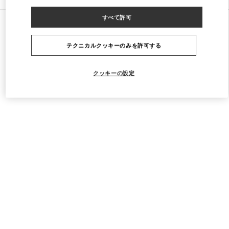
すべて許可
すべてのストア
イギリス
185-186 Sloane Street
Valentino Women's Shoes
テクニカルクッキーのみを許可する
クッキーの設定