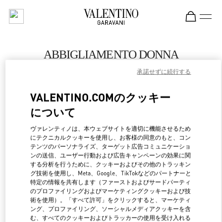
Skip to content
Return to Nav
ABBIGLIAMENTO DONNA
承諾せずに続行する
Valentino
Capri
VALENTINO.COMのクッキー
について
CHIAMA ORA
ヴァレンティノは、本ウェブサイトを適切に機能させるため
MAGGIORI DETTAGLI
にテクニカルクッキーを使用し、お客様の同意のもと、コン
テンツのパーソナライズ、ターゲット広告コミュニケーショ
ンの送信、ユーザー行動および広告キャンペーンの効果に関
LINK OPENS IN NEW 
行き方
する分析を行うために、クッキーおよびその他のトラッキン
グ技術を使用し、Meta、Google、TikTokなどのパートナーと
特定の情報を共有します（ファーストおよびサードパーティ
のプロファイリングおよびマーケティングクッキーおよび技
術を使用）。「すべて許可」をクリックすると、マーケティ
ング、プロファイリング、ソーシャルメディアクッキーを含
む、すべてのクッキーおよびトラッカーの使用を受け入れる