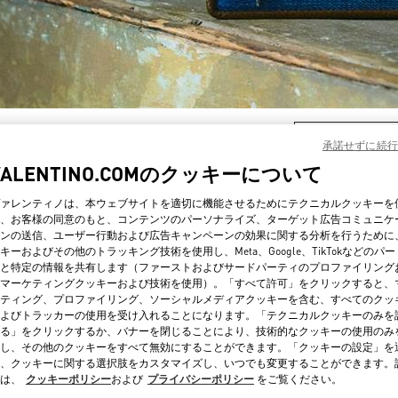
SCOPRI DI PIÙ
承諾せずに続行
VALENTINO.COMのクッキーについて
ァレンティノは、本ウェブサイトを適切に機能させるためにテクニカルクッキーを
、お客様の同意のもと、コンテンツのパーソナライズ、ターゲット広告コミュニケ
ンの送信、ユーザー行動および広告キャンペーンの効果に関する分析を行うために
新着アイテム
キーおよびその他のトラッキング技術を使用し、Meta、Google、TikTokなどのパ
と特定の情報を共有します（ファーストおよびサードパーティのプロファイリング
マーケティングクッキーおよび技術を使用）。「すべて許可」をクリックすると、
ティング、プロファイリング、ソーシャルメディアクッキーを含む、すべてのクッ
よびトラッカーの使用を受け入れることになります。「テクニカルクッキーのみを
る」をクリックするか、バナーを閉じることにより、技術的なクッキーの使用のみ
し、その他のクッキーをすべて無効にすることができます。「クッキーの設定」を
、クッキーに関する選択肢をカスタマイズし、いつでも変更することができます。
は、
クッキーポリシー
および
プライバシーポリシー
をご覧ください。