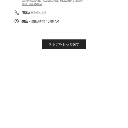
LA RINASCENTE - ACCESSORIES, MEZZANINE FLOOR
20121
MILANO
MI
PHONE
電話:
02 6666 1270
閉店
- 開店時間
10:00 AM
ストアをもっと探す