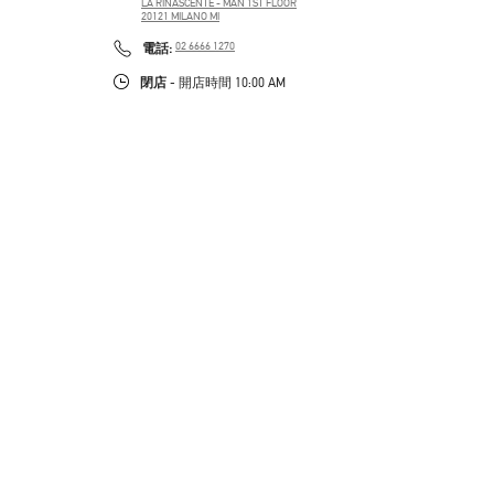
LA RINASCENTE - MAN 1ST FLOOR
20121
MILANO
MI
PHONE
電話:
02 6666 1270
閉店
- 開店時間
10:00 AM