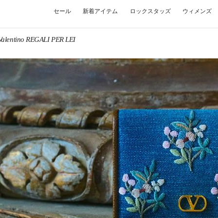
セール
新着アイテム
ロックスタッズ
ウィメンズ
Valentino REGALI PER LEI
W TAB
Link O