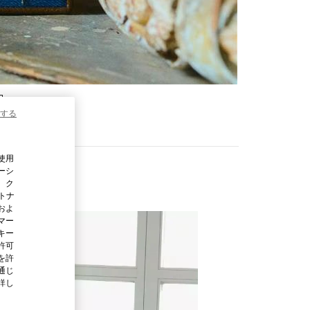
する
使用
ーシ
、ク
ートナ
およ
マー
キー
許可
を許
通じ
詳し