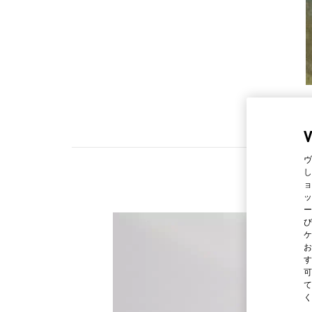
ヴ
し
ョ
ッ
ー
び
ケ
お
す
可
て
く