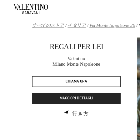
Skip to content
Return to Nav
すべてのストア
イタリア
Via Monte Napoleone 20
REGALI PER LEI
Valentino
Milano Monte Napoleone
CHIAMA ORA
MAGGIORI DETTAGLI
LINK OPENS IN NE
行き方