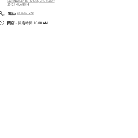
LA RINASCENTE - SHOES, 3RD FLOOR
20121
MILANO
MI
PHONE
電話:
02 6666 1270
閉店
- 開店時間
10:00 AM