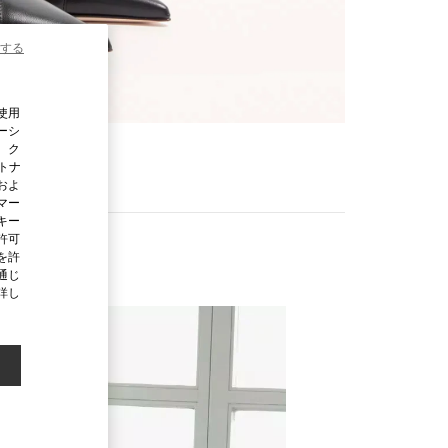
する
使用
ーシ
、ク
ートナ
およ
マー
キー
許可
を許
通じ
詳し