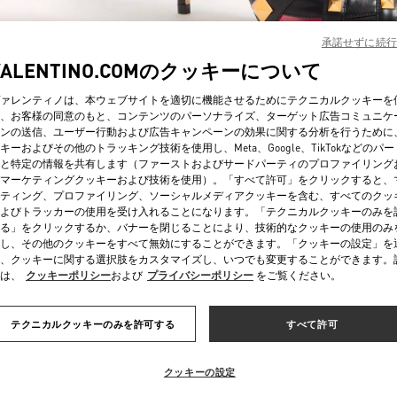
承諾せずに続行
VALENTINO.COMのクッキーについて
ァレンティノは、本ウェブサイトを適切に機能させるためにテクニカルクッキーを
、お客様の同意のもと、コンテンツのパーソナライズ、ターゲット広告コミュニケ
ンの送信、ユーザー行動および広告キャンペーンの効果に関する分析を行うために
SCOPRI DI PIÙ
キーおよびその他のトラッキング技術を使用し、Meta、Google、TikTokなどのパ
と特定の情報を共有します（ファーストおよびサードパーティのプロファイリング
マーケティングクッキーおよび技術を使用）。「すべて許可」をクリックすると、
ティング、プロファイリング、ソーシャルメディアクッキーを含む、すべてのクッ
よびトラッカーの使用を受け入れることになります。「テクニカルクッキーのみを
る」をクリックするか、バナーを閉じることにより、技術的なクッキーの使用のみ
新着アイテム
し、その他のクッキーをすべて無効にすることができます。「クッキーの設定」を
、クッキーに関する選択肢をカスタマイズし、いつでも変更することができます。
は、
クッキーポリシー
および
プライバシーポリシー
をご覧ください。
テクニカルクッキーのみを許可する
すべて許可
クッキーの設定