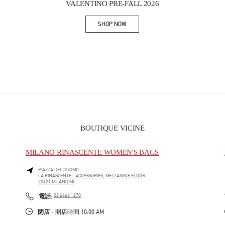
VALENTINO PRE-FALL 2026
SHOP NOW
Link Opens in New Tab
BOUTIQUE VICINE
MILANO RINASCENTE WOMEN'S BAGS
PIAZZA DEL DUOMO
LA RINASCENTE - ACCESSORIES, MEZZANINE FLOOR
20121
MILANO
MI
PHONE
電話:
02 6666 1270
閉店
- 開店時間
10:00 AM