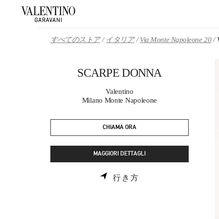
Skip to content
Return to Nav
すべてのストア
イタリア
Via Monte Napoleone 20
SCARPE DONNA
Valentino
Milano Monte Napoleone
CHIAMA ORA
MAGGIORI DETTAGLI
LINK OPENS IN NE
行き方