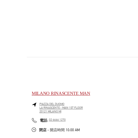
MILANO RINASCENTE MAN
PIAZZA DEL DUOMO
LA RINASCENTE - MAN 1ST FLOOR
20121
MILANO
MI
PHONE
電話:
02 6666 1270
閉店
- 開店時間
10:00 AM