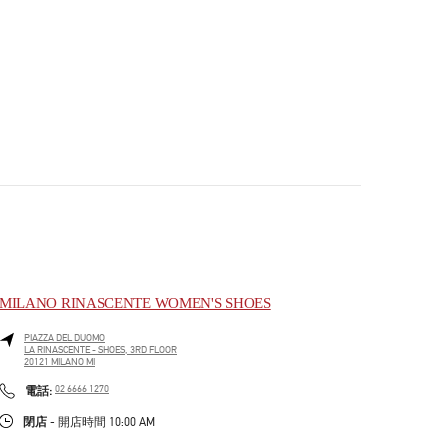
MILANO RINASCENTE WOMEN'S SHOES
PIAZZA DEL DUOMO
LA RINASCENTE - SHOES, 3RD FLOOR
20121
MILANO
MI
PHONE
電話:
02 6666 1270
閉店
- 開店時間
10:00 AM