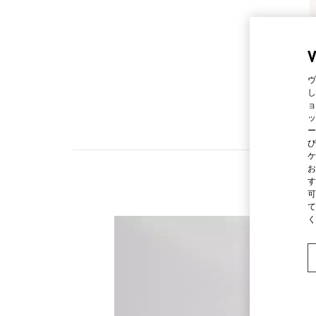
ヴ
し
ョ
ッ
ー
び
ケ
お
す
可
て
く