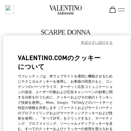
Skip to content
Return to Nav
SCARPE DONNA
承諾せずに続行する
Valentino
Porto Cervo
VALENTINO.COMのクッキー
について
CHIAMA ORA
ヴァレンティノは、本ウェブサイトを適切に機能させるため
MAGGIORI DETTAGLI
にテクニカルクッキーを使用し、お客様の同意のもと、コン
テンツのパーソナライズ、ターゲット広告コミュニケーショ
ンの送信、ユーザー行動および広告キャンペーンの効果に関
LINK OPENS IN NEW 
行き方
する分析を行うために、クッキーおよびその他のトラッキン
グ技術を使用し、Meta、Google、TikTokなどのパートナーと
特定の情報を共有します（ファーストおよびサードパーティ
のプロファイリングおよびマーケティングクッキーおよび技
術を使用）。「すべて許可」をクリックすると、マーケティ
ング、プロファイリング、ソーシャルメディアクッキーを含
む、すべてのクッキーおよびトラッカーの使用を受け入れる