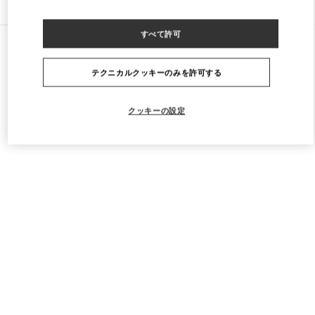
すべて許可
すべてのストア
イタリア
Piazza del Duomo
Valentino BORSE UOMO
テクニカルクッキーのみを許可する
クッキーの設定