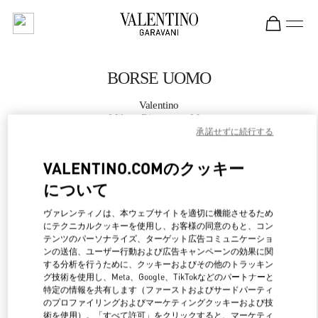
Skip to content
Return to Nav
BORSE UOMO
Valentino
Milano Rinascente Man
承諾せずに続行する
CHIAMA ORA
VALENTINO.COMのクッキー
について
MAGGIORI DETTAGLI
ヴァレンティノは、本ウェブサイトを適切に機能させるため
にテクニカルクッキーを使用し、お客様の同意のもと、コン
LINK OPENS IN NEW 
行き方
テンツのパーソナライズ、ターゲット広告コミュニケーショ
ンの送信、ユーザー行動および広告キャンペーンの効果に関
する分析を行うために、クッキーおよびその他のトラッキン
グ技術を使用し、Meta、Google、TikTokなどのパートナーと
特定の情報を共有します（ファーストおよびサードパーティ
のプロファイリングおよびマーケティングクッキーおよび技
術を使用）。「すべて許可」をクリックすると、マーケティ