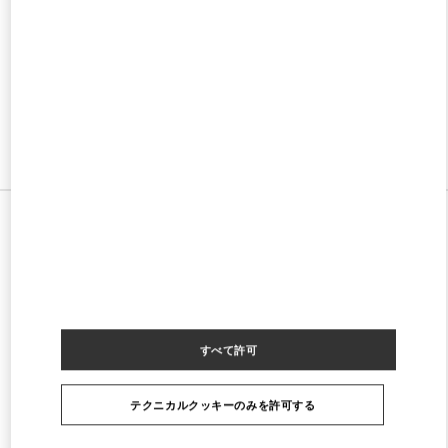
w Tab
Link Opens in New Tab
VALENTINO PRE-FALL 2026
SHOP NOW
Link Opens in New Tab
すべてのストア
すべて許可
テクニカルクッキーのみを許可する