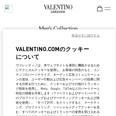
Skip to content
Return to Nav
Men's Collection
承諾せずに続行する
Valentino
Melbourne Chadstone
VALENTINO.COMのクッキー
について
CALL NOW
ヴァレンティノは、本ウェブサイトを適切に機能させるため
LINK OPENS IN NEW 
行き方
にテクニカルクッキーを使用し、お客様の同意のもと、コン
テンツのパーソナライズ、ターゲット広告コミュニケーショ
ンの送信、ユーザー行動および広告キャンペーンの効果に関
する分析を行うために、クッキーおよびその他のトラッキン
グ技術を使用し、Meta、Google、TikTokなどのパートナーと
特定の情報を共有します（ファーストおよびサードパーティ
のプロファイリングおよびマーケティングクッキーおよび技
術を使用）。「すべて許可」をクリックすると、マーケティ
ング、プロファイリング、ソーシャルメディアクッキーを含
む、すべてのクッキーおよびトラッカーの使用を受け入れる