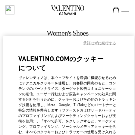
Skip to content
Return to Nav
Women's Shoes
承諾せずに続行する
Valentino
Melbourne David Jones
VALENTINO.COMのクッキー
について
CALL NOW
ヴァレンティノは、本ウェブサイトを適切に機能させるため
にテクニカルクッキーを使用し、お客様の同意のもと、コン
MORE DETAILS
テンツのパーソナライズ、ターゲット広告コミュニケーショ
ンの送信、ユーザー行動および広告キャンペーンの効果に関
LINK OPENS IN NEW 
行き方
する分析を行うために、クッキーおよびその他のトラッキン
グ技術を使用し、Meta、Google、TikTokなどのパートナーと
特定の情報を共有します（ファーストおよびサードパーティ
のプロファイリングおよびマーケティングクッキーおよび技
術を使用）。「すべて許可」をクリックすると、マーケティ
ング、プロファイリング、ソーシャルメディアクッキーを含
む、すべてのクッキーおよびトラッカーの使用を受け入れる