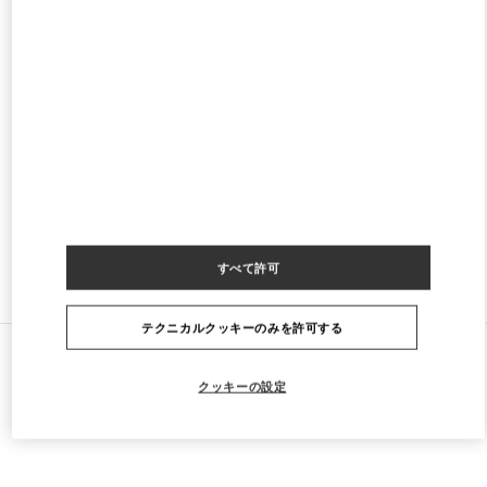
SYDNEY CASTLEREAGH
CASTLEREAGH
TENANCY 7, 25 MARTIN PLACE
SYDNEY
,
NSW
2000
PHONE
電話:
(02) 9221 3739
営業中
- 閉店時間
6:00 PM
すべて許可
ストアをもっと探す
テクニカルクッキーのみを許可する
すべてのストア
オーストラリア
David Jones, Ground and 7th floor
Valentino GIFTS FOR HER
クッキーの設定