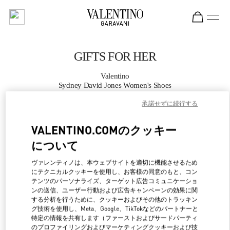
Skip to content
Return to Nav
GIFTS FOR HER
Valentino
Sydney David Jones Women's Shoes
承諾せずに続行する
CALL NOW
VALENTINO.COMのクッキー
MORE DETAILS
について
ヴァレンティノは、本ウェブサイトを適切に機能させるため
LINK OPENS IN NEW 
行き方
にテクニカルクッキーを使用し、お客様の同意のもと、コン
テンツのパーソナライズ、ターゲット広告コミュニケーショ
ンの送信、ユーザー行動および広告キャンペーンの効果に関
する分析を行うために、クッキーおよびその他のトラッキン
グ技術を使用し、Meta、Google、TikTokなどのパートナーと
特定の情報を共有します（ファーストおよびサードパーティ
のプロファイリングおよびマーケティングクッキーおよび技