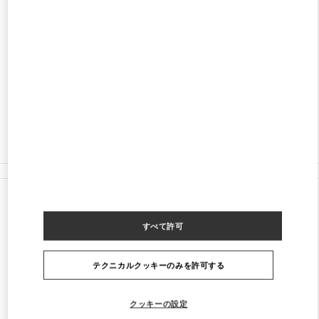
ADDRESS
AL-FARABI AVENUE 77/8
ESENTAI MALL
ALMATY
050040
営業中
- 閉店時間
10:00 PM
8 (727) 326 9500
すべてのストア
カザフスタン
Al-Farabi Avenue 77/8
Valentino GIFTS FOR HER
すべて許可
テクニカルクッキーのみを許可する
クッキーの設定