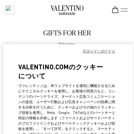
Skip to content
Return to Nav
GIFTS FOR HER
Valentino
Almaty Esentai Mall
承諾せずに続行する
VALENTINO.COMのクッキー
CALL NOW
について
MORE DETAILS
ヴァレンティノは、本ウェブサイトを適切に機能させるため
にテクニカルクッキーを使用し、お客様の同意のもと、コン
LINK OPENS IN NEW 
テンツのパーソナライズ、ターゲット広告コミュニケーショ
行き方
ンの送信、ユーザー行動および広告キャンペーンの効果に関
する分析を行うために、クッキーおよびその他のトラッキン
グ技術を使用し、Meta、Google、TikTokなどのパートナーと
特定の情報を共有します（ファーストおよびサードパーティ
のプロファイリングおよびマーケティングクッキーおよび技
術を使用）。「すべて許可」をクリックすると、マーケティ
ング、プロファイリング、ソーシャルメディアクッキーを含