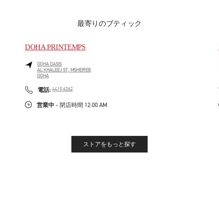
最寄りのブティック
DOHA PRINTEMPS
DOHA OASIS
AL KHALEEJ ST, MSHEIREB
DOHA
LINK OPENS IN NEW TAB
PHONE
電話:
4410 6262
営業中
- 閉店時間
12:00 AM
ストアをもっと探す