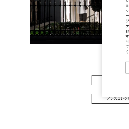
ョ
ッ
ー
び
ケ
お
す
可
て
く
ウィメンズコレ
メンズコレク