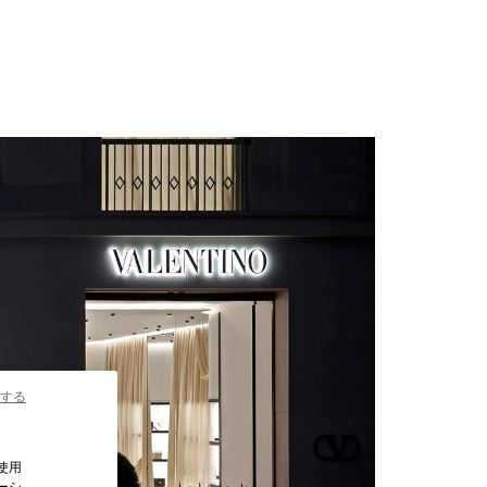
する
使用
ーシ