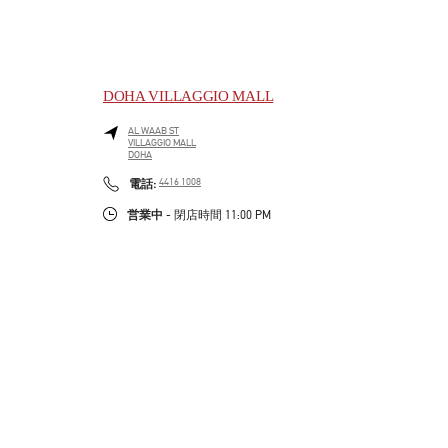
DOHA VILLAGGIO MALL
AL WAAB ST
VILLAGGIO MALL
DOHA
LINK OPENS IN NEW TAB
PHONE
電話:
4416 1008
営業中
- 閉店時間
11:00 PM