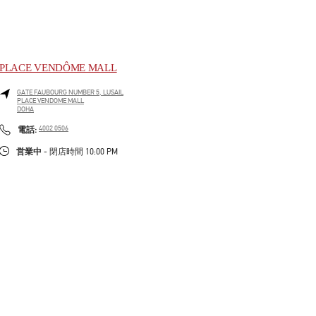
PLACE VENDÔME MALL
GATE FAUBOURG NUMBER 5, LUSAIL
PLACE VENDOME MALL
DOHA
LINK OPENS IN NEW TAB
PHONE
電話:
4002 0506
営業中
- 閉店時間
10:00 PM