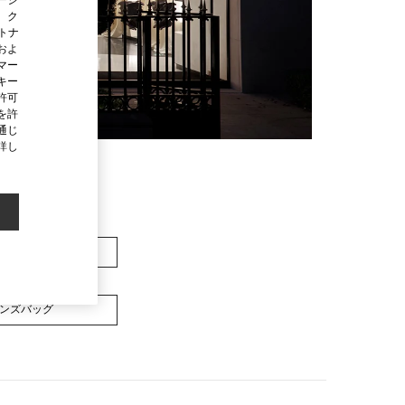
、ク
ートナ
およ
マー
キー
許可
を許
通じ
詳し
メンズバッグ
ンズバッグ