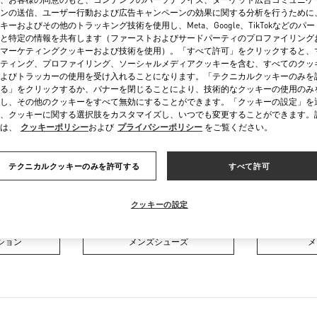
金曜
1:00 PM
-
12:00 AM
ンの送信、ユーザー行動および広告キャンペーンの効果に関する分析を行うために
土曜
10:00 AM
-
11:00 PM
キーおよびその他のトラッキング技術を使用し、Meta、Google、TikTokなどのパ
と特定の情報を共有します（ファーストおよびサードパーティのプロファイリング
マーケティングクッキーおよび技術を使用）。「すべて許可」をクリックすると、
ティング、プロファイリング、ソーシャルメディアクッキーを含む、すべてのクッ
よびトラッカーの使用を受け入れることになります。「テクニカルクッキーのみを
る」をクリックするか、バナーを閉じることにより、技術的なクッキーの使用のみ
し、その他のクッキーをすべて無効にすることができます。「クッキーの設定」を
、クッキーに関する選択肢をカスタマイズし、いつでも変更することができます。
は、
クッキーポリシー
および
プライバシーポリシー
をご覧ください。
お取り扱い商品
テクニカルクッキーのみを許可する
すべて許可
クション
ウィメンズシューズ
ウィ
クッキーの設定
ション
メンズシューズ
メ