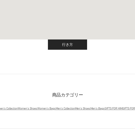
行き方
Link Opens in New Tab
商品カテゴリー
n's Collection
Women's Shoes
Women's Bags
Men's Collection
Men's Shoes
Men's Bags
GIFTS FOR HIM
GIFTS FO