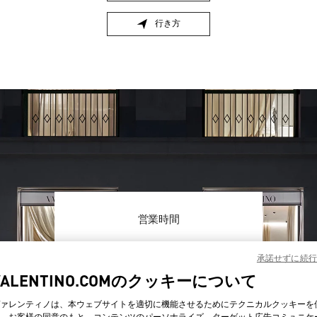
行き方
Link Opens in New Tab
営業時間
曜日
時間
日曜
10:00 AM
-
10:00 PM
承諾せずに続行
月曜
10:00 AM
-
10:00 PM
VALENTINO.COMのクッキーについて
火曜
10:00 AM
-
10:00 PM
水曜
10:00 AM
-
10:00 PM
ァレンティノは、本ウェブサイトを適切に機能させるためにテクニカルクッキーを
木曜
10:00 AM
-
12:00 AM
、お客様の同意のもと、コンテンツのパーソナライズ、ターゲット広告コミュニケ