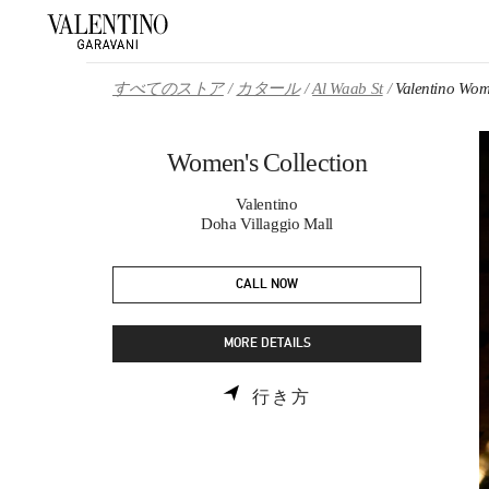
Skip to content
Return to Nav
すべてのストア
カタール
Al Waab St
Valentino Wom
Women's Collection
Valentino
Doha Villaggio Mall
CALL NOW
MORE DETAILS
LINK OPENS IN NE
行き方