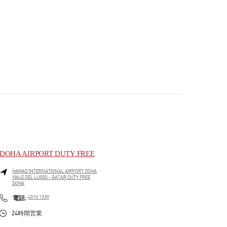
DOHA AIRPORT DUTY FREE
HAMAD INTERNATIONAL AIRPORT DOHA
VIALE DEL LUSSO - QATAR DUTY FREE
DOHA
PHONE
電話:
4010 1339
24時間営業