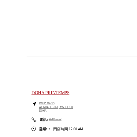
DOHA PRINTEMPS
DOHA OASIS
AL KHALEEJ ST, MSHEIREB
DOHA
PHONE
電話:
4410 6262
営業中
- 閉店時間
12:00 AM