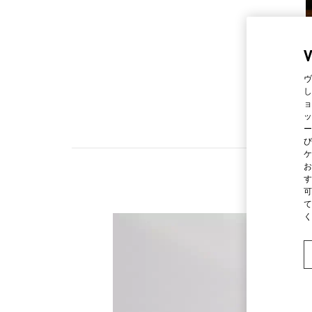
ヴ
し
ョ
ッ
ー
び
ケ
お
す
可
て
く