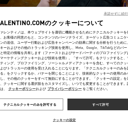
承諾せずに続行
VALENTINO.COMのクッキーについて
ァレンティノは、本ウェブサイトを適切に機能させるためにテクニカルクッキーを
、お客様の同意のもと、コンテンツのパーソナライズ、ターゲット広告コミュニケ
ンの送信、ユーザー行動および広告キャンペーンの効果に関する分析を行うために
DISCOVER MORE
キーおよびその他のトラッキング技術を使用し、Meta、Google、TikTokなどのパ
と特定の情報を共有します（ファーストおよびサードパーティのプロファイリング
マーケティングクッキーおよび技術を使用）。「すべて許可」をクリックすると、
ティング、プロファイリング、ソーシャルメディアクッキーを含む、すべてのクッ
よびトラッカーの使用を受け入れることになります。「テクニカルクッキーのみを
る」をクリックするか、バナーを閉じることにより、技術的なクッキーの使用のみ
新着アイテム
し、その他のクッキーをすべて無効にすることができます。「クッキーの設定」を
、クッキーに関する選択肢をカスタマイズし、いつでも変更することができます。
は、
クッキーポリシー
および
プライバシーポリシー
をご覧ください。
テクニカルクッキーのみを許可する
すべて許可
クッキーの設定