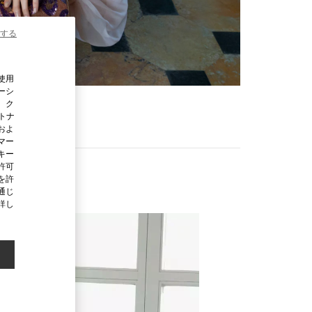
する
使用
ーシ
、ク
ートナ
およ
マー
キー
許可
を許
通じ
詳し