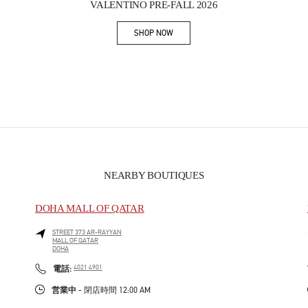
VALENTINO PRE-FALL 2026
SHOP NOW
Link Opens in New Tab
NEARBY BOUTIQUES
DOHA MALL OF QATAR
STREET 373 AR-RAYYAN
MALL OF QATAR
DOHA
PHONE
電話:
4021 4901
営業中
- 閉店時間
12:00 AM