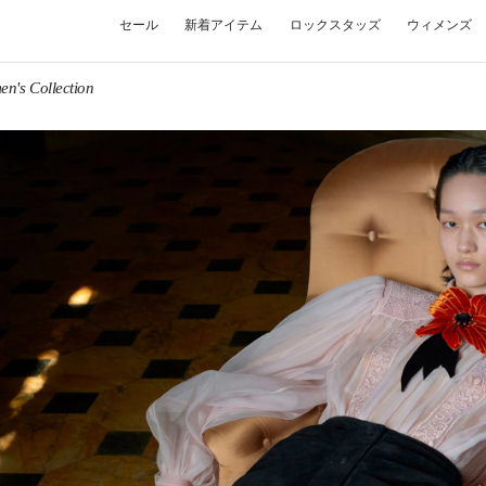
セール
新着アイテム
ロックスタッズ
ウィメンズ
en's Collection
W TAB
Link O