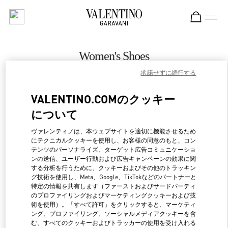
Skip to content
Return to Nav
Women's Shoes
承諾せずに続行する
Valentino
Toronto
VALENTINO.COMのクッキー
について
CALL NOW
ヴァレンティノは、本ウェブサイトを適切に機能させるため
にテクニカルクッキーを使用し、お客様の同意のもと、コン
MORE DETAILS
テンツのパーソナライズ、ターゲット広告コミュニケーショ
ンの送信、ユーザー行動および広告キャンペーンの効果に関
LINK OPENS IN NEW 
行き方
する分析を行うために、クッキーおよびその他のトラッキン
グ技術を使用し、Meta、Google、TikTokなどのパートナーと
特定の情報を共有します（ファーストおよびサードパーティ
のプロファイリングおよびマーケティングクッキーおよび技
術を使用）。「すべて許可」をクリックすると、マーケティ
ング、プロファイリング、ソーシャルメディアクッキーを含
む、すべてのクッキーおよびトラッカーの使用を受け入れる